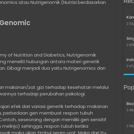
Rec
nomics atau Nutrigenomik (Nutrisi berdasarkan
Kam
 Genomic
03
Sin
11/
y of Nutrition and Diabetics, Nutrigenomik
Ind
ng meneliti hubungan antara materi genetik
07
n. Dibagi menjadi dua yaitu Nutrigenomics dan
Pop
ri makanan/zat gizi terhadap kesehatan melalui
nnya terhadap perubahan psikologi.
Bis
ari efek dari variasi genetik terhadap makanan
08
ya, perbedaan gen membuat respon tubuh
ontoh, seseorang dengan memiliki gen sensitif
melinjo) sehingga, respon tubuh ketika
08
nyak maka akan timbul asam urat. Maka dari itu,