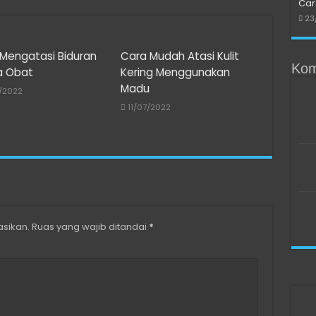
Car
23
Mengatasi Biduran
Cara Mudah Atasi Kulit
Kom
a Obat
Kering Menggunakan
Madu
7/2022
11/07/2022
asikan.
Ruas yang wajib ditandai
*