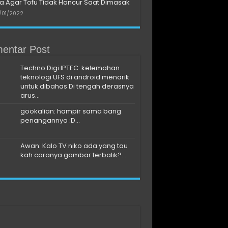
a Agar Tofu Tidak Hancur Saat Dimasak
/01/2022
entar Post
Techno Digi IPTEC: kelemahan
teknologi UFS di android menarik
untuk dibahas Di tengah derasnya
arus...
gookalian: hampir sama bang
penangannya :D...
Awan: Kalo TV niko ada yang tau
kah caranya gambar terbalik?...