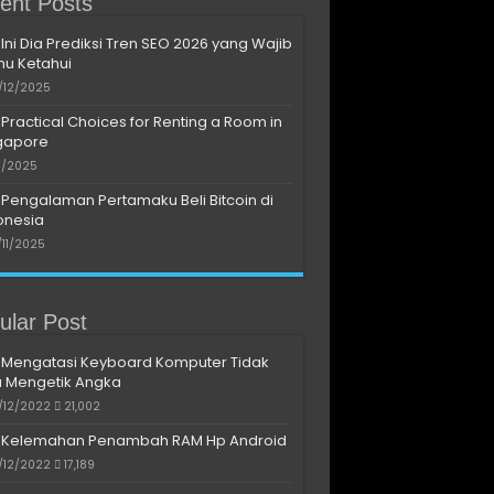
ent Posts
Ini Dia Prediksi Tren SEO 2026 yang Wajib
u Ketahui
/12/2025
Practical Choices for Renting a Room in
gapore
11/2025
Pengalaman Pertamaku Beli Bitcoin di
onesia
/11/2025
ular Post
Mengatasi Keyboard Komputer Tidak
a Mengetik Angka
/12/2022
21,002
Kelemahan Penambah RAM Hp Android
/12/2022
17,189