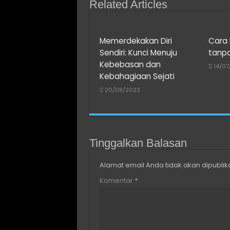
Related Articles
Memerdekakan Diri
Cara 
Sendiri: Kunci Menuju
tanp
Kebebasan dan
14/0
Kebahagiaan Sejati
20/08/2023
Tinggalkan Balasan
Alamat email Anda tidak akan dipublik
Komentar
*