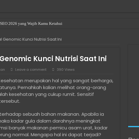
en SEO 2026 yang Wajib Kamu Ketahui
r Renting a Room in Singapore
 Genomic Kunci Nutrisi Saat Ini
u Beli Bitcoin di Indonesia
ave been denied permission to access this folder
Genomic Kunci Nutrisi Saat Ini
le or Directory is Corrupted
tan
Leave a comment
390 Views
als in Bali: Expat & Digital Nomad Resource
esehatan merupakan hal yang sangat berharga,
indows 10/11 di Laptop Intel Gen 10 ke Atas Saat SSD Tidak Terdeteksi
satunya. Pernahkah kalian melihat orang-orang
ngkau untuk Developer Freelance
lah kesehatan yang cukup rumit. Sensitif
tersebut.
l Media yang Bantu Produk Lebih Dikenal
 Digital Tanpa Harus Jadi Ahli IT
 terhadap sebuah bahan makanan. Apabila ia
 maka kadar gula dalam darahnya meningkat
umsi banyak makanan pemicu asam urat, kadar
ng normal. Mengapa hal ini dapat terjadi?