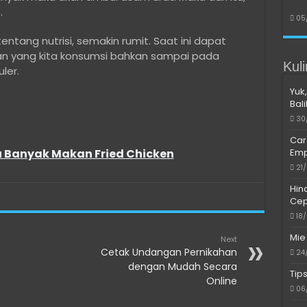
.
05
tang nutrisi, semakin rumit. Saat ini dapat
an yang kita konsumsi bahkan sampai pada
Kul
ler.
Yuk,
Bal
30
Car
Emp
u Banyak Makan Fried Chicken
21
Hin
Cep
18
Mie
Next
Cetak Undangan Pernikahan
24
dengan Mudah Secara
Tip
Online
06