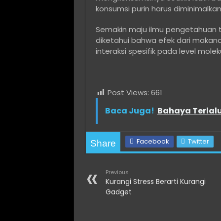
konsumsi purin harus diminimalkan
Semakin maju ilmu pengetahuan ten
diketahui bahwa efek dari makan
interaksi spesifik pada level moleku
Post Views:
661
Baca Juga!
Bahaya Terlal
Facebook
Twitter
Share
Previous
Kurangi Stress Berarti Kurangi
Gadget