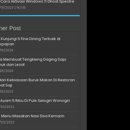
Cara Aktivasi Windows 11 Ghost Spectre
/01/2023
14,735
iner Post
 Kunjungi 5 Fine Dining Terbaik di
ikpapan
/10/2024
a Membuat Tengkleng Daging Sapi
uk dan Lezat
/05/2024
dari Kebiasaan Buruk Makan Di Restoran
at Saji
/05/2022
 Ayam 5 Ribu Di Pule Selogiri Wonogiri
/03/2022
s Menu Masakan Nasi Sisa Kemarin
/02/2022