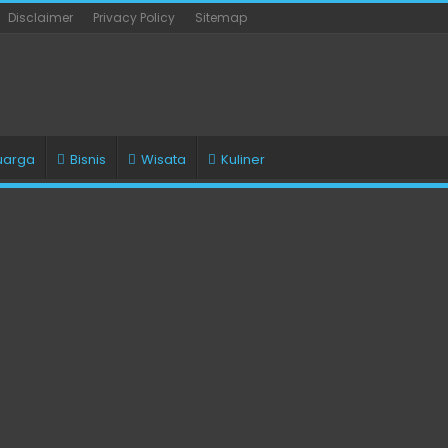
Disclaimer
Privacy Policy
Sitemap
uarga
Bisnis
Wisata
Kuliner