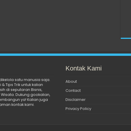
Kontak Kami
ikelola satu manusia saja.
About
& Tips Trik untuk kalian
h di seputaran Bisnis,
Contact
n Wisata. Dukung gookalian,
Disclaimer
embangun ya! Kalian juga
laman kontak kami.
Privacy Policy