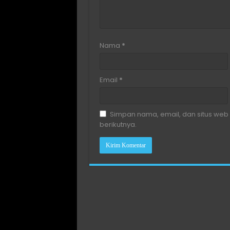
Nama
*
Email
*
Simpan nama, email, dan situs web
berikutnya.