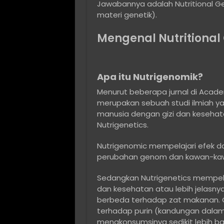
Jawabannya adalah Nutritional Ge
materi genetik).
Mengenal Nutritional
Apa itu Nutrigenomik?
Menurut beberapa jurnal di Academ
merupakan sebuah studi ilmiah ya
manusia dengan gizi dan kesehata
Nutrigenetics.
Nutrigenomic mempelajari efek da
perubahan genom dan kawan-kawa
Sedangkan Nutrigenetics mempelaj
dan kesehatan atau lebih jelasn
berbeda terhadap zat makanan. C
terhadap purin (kandungan dalam 
mengkonsumsinya sedikit lebih ba