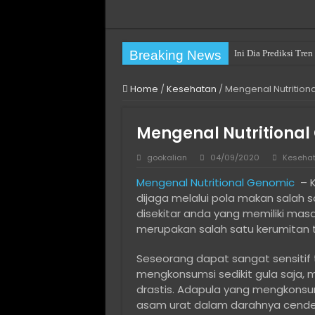
Breaking News
Ini Dia Prediksi Tr
Practical Choices fo
Home
/
Kesehatan
/
Mengenal Nutritional
Pengalaman Pertamak
Cara Mengatasi You h
Mengenal Nutritional 
Cara Mengatasi The fi
gookalian
04/09/2020
Keseha
Long Term Villa Rent
Mengenal Nutritional Genomic
– K
Cara Install Ulang W
dijaga melalui pola makan salah 
Solusi Hosting Terja
disekitar anda yang memiliki masa
merupakan salah satu kerumitan 
Jasa Komentar Sosia
Cara Menjaga Privasi
Seseorang dapat sangat sensitif
mengkonsumsi sedikit gula saja,
drastis. Adapula yang mengkons
asam urat dalam darahnya cenderu