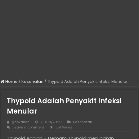
Home
/
Kesehatan
/
Thypoid Adalah Penyakit Infeksi Menular
Thypoid Adalah Penyakit Infeksi
Menular
gookalian
25/08/2020
Kesehatan
Leave a comment
551 Views
Thypoid Adalah – Demam Thypoid merupakan