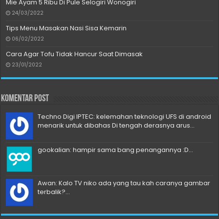
Mie Ayam 5 Ribu Di Pule Selogiri Wonogiri
24/03/2022
Tips Menu Masakan Nasi Sisa Kemarin
06/02/2022
Cara Agar Tofu Tidak Hancur Saat Dimasak
23/01/2022
Komentar Post
Techno Digi IPTEC: kelemahan teknologi UFS di android
menarik untuk dibahas Di tengah derasnya arus...
gookalian: hampir sama bang penangannya :D...
Awan: Kalo TV niko ada yang tau kah caranya gambar
terbalik?...