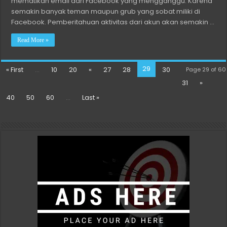
mematikan email dari Facebook yang mengganggu. Karena
semakin banyak teman maupun grub yang sobat miliki di
Facebook. Pemberitahuan aktivitas dari akun akan semakin …
Read More »
29
« First
...
10
20
«
27
28
30
Page 29 of 60
31
»
40
50
60
...
Last »