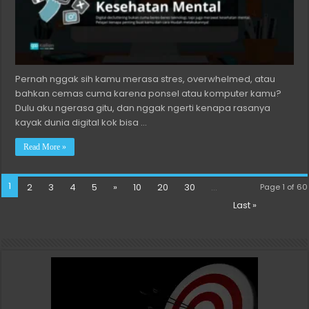
Pernah nggak sih kamu merasa stres, overwhelmed, atau
bahkan cemas cuma karena ponsel atau komputer kamu?
Dulu aku ngerasa gitu, dan nggak ngerti kenapa rasanya
kayak dunia digital kok bisa …
Read More »
1
2
3
4
5
»
10
20
30
...
Page 1 of 60
Last »