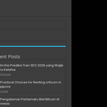
ent Posts
Ini Dia Prediksi Tren SEO 2026 yang Wajib
u Ketahui
/12/2025
Practical Choices for Renting a Room in
gapore
11/2025
Pengalaman Pertamaku Beli Bitcoin di
onesia