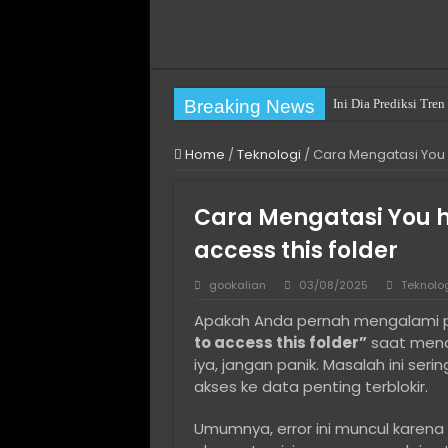
Breaking News
Ini Dia Prediksi Tr
Practical Choices fo
Home
/
Teknologi
/
Cara Mengatasi You 
Pengalaman Pertamak
Cara Mengatasi You h
Cara Mengatasi You h
Cara Mengatasi The fi
access this folder
Long Term Villa Rent
gookalian
03/08/2025
Teknolo
Cara Install Ulang W
Apakah Anda pernah mengalami p
Solusi Hosting Terja
to access this folder”
saat menc
Jasa Komentar Sosia
iya, jangan panik. Masalah ini seri
akses ke data penting terblokir.
Cara Menjaga Privasi
Umumnya, error ini muncul karena