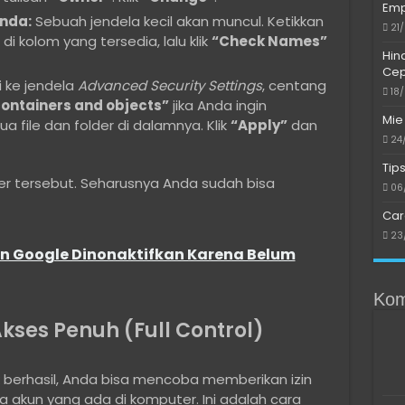
Emp
nda:
Sebuah jendela kecil akan muncul. Ketikkan
21
kolom yang tersedia, lalu klik
“Check Names”
Hin
Cep
 ke jendela
Advanced Security Settings
, centang
18
ontainers and objects”
jika Anda ingin
Mie
file dan folder di dalamnya. Klik
“Apply”
dan
24
Tip
er tersebut. Seharusnya Anda sudah bisa
06
Car
23
un Google Dinonaktifkan Karena Belum
Kom
Akses Penuh (Full Control)
 berhasil, Anda bisa mencoba memberikan izin
akun yang ada di komputer. Ini adalah cara