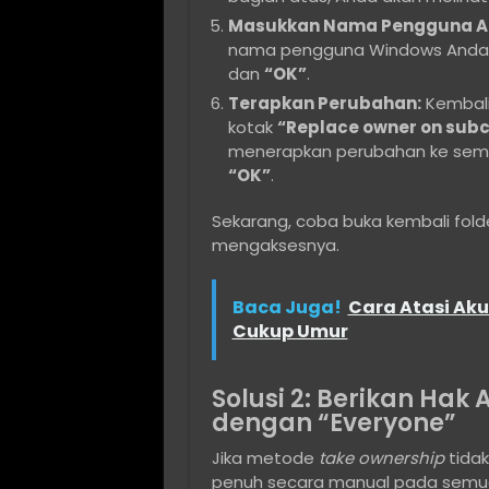
Masukkan Nama Pengguna A
nama pengguna Windows Anda di 
dan
“OK”
.
Terapkan Perubahan:
Kembali
kotak
“Replace owner on subc
menerapkan perubahan ke semua 
“OK”
.
Sekarang, coba buka kembali fold
mengaksesnya.
Baca Juga!
Cara Atasi Ak
Cukup Umur
Solusi 2: Berikan Hak 
dengan “Everyone”
Jika metode
take ownership
tidak
penuh secara manual pada semua 