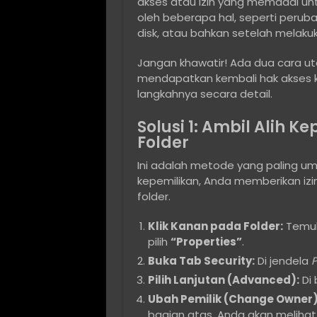
akses atau izin yang memadai unt
oleh beberapa hal, seperti peruba
disk, atau bahkan setelah melakuk
Jangan khawatir! Ada dua cara u
mendapatkan kembali hak akses ke
langkahnya secara detail.
Solusi 1: Ambil Alih 
Folder
Ini adalah metode yang paling um
kepemilikan, Anda memberikan iz
folder.
Klik Kanan pada Folder:
Temuka
pilih
“Properties”
.
Buka Tab Security:
Di jendela
P
Pilih Lanjutan (Advanced):
Di 
Ubah Pemilik (Change Owner)
bagian atas, Anda akan melihat