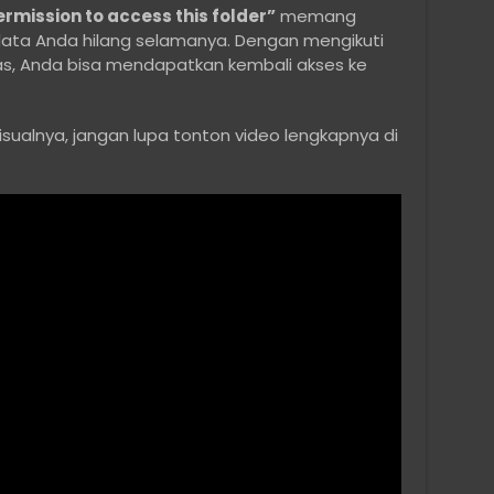
rmission to access this folder”
memang
data Anda hilang selamanya. Dengan mengikuti
as, Anda bisa mendapatkan kembali akses ke
isualnya, jangan lupa tonton video lengkapnya di