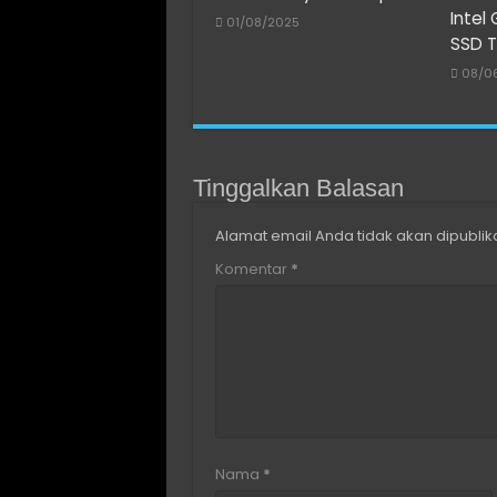
Intel
01/08/2025
SSD T
08/0
Tinggalkan Balasan
Alamat email Anda tidak akan dipublik
Komentar
*
Nama
*