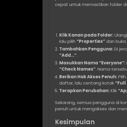
cepat untuk memastikan folder da
Klik Kanan pada Folder:
Ulangi
lalu pilih
“Properties”
dan buka
Tambahkan Pengguna:
Di jen
“Add…”
.
Masukkan Nama “Everyone”:
“Check Names”
. Nama tersebu
Berikan Hak Akses Penuh:
Pili
daftar, lalu centang kotak
“Full
Terapkan Perubahan:
Klik
“Ap
Sekarang, semua pengguna di kom
penuh untuk mengakses dan menge
Kesimpulan