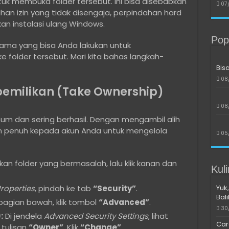
uk membuka folder tersebut. Ini bisa disebabkan
07
han izin yang tidak disengaja, perpindahan hard
an instalasi ulang Windows.
Pop
tama yang bisa Anda lakukan untuk
 folder tersebut. Mari kita bahas langkah-
Bis
08
Kepemilikan (Take Ownership)
08
um dan sering berhasil. Dengan mengambil alih
in penuh kepada akun Anda untuk mengelola
05
n folder yang bermasalah, lalu klik kanan dan
Kul
roperties
, pindah ke tab
“Security”
.
Yuk,
Bal
bagian bawah, klik tombol
“Advanced”
.
30
:
Di jendela
Advanced Security Settings
, lihat
Car
 tulisan
“Owner”
. Klik
“Change”
.