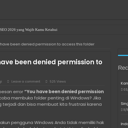
en SEO 2026 yang Wajib Kamu Ketahui
r Renting a Room in Singapore
have been denied permission to access this folder
u Beli Bitcoin di Indonesia
ave been denied permission to access this folder
ave been denied permission to
le or Directory is Corrupted
Rec
als in Bali: Expat & Digital Nomad Resource
gi
Leave a comment
525 Views
Kam
indows 10/11 di Laptop Intel Gen 10 ke Atas Saat SSD Tidak Terdeteksi
03
esan error
“You have been denied permission
ngkau untuk Developer Freelance
oba membuka folder penting di Windows? Jika
l Media yang Bantu Produk Lebih Dikenal
Sin
ng terjadi dan bisa membuat kita frustrasi karena
11/
 Digital Tanpa Harus Jadi Ahli IT
 akun pengguna Windows Anda tidak memiliki hak
Ind