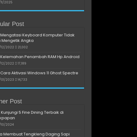
/11/2025
ular Post
Mengatasi Keyboard Komputer Tidak
a Mengetik Angka
/12/2022
21,002
Kelemahan Penambah RAM Hp Android
/12/2022
17,189
Cara Aktivasi Windows 11 Ghost Spectre
/01/2023
14,733
iner Post
 Kunjungi 5 Fine Dining Terbaik di
ikpapan
/10/2024
a Membuat Tengkleng Daging Sapi