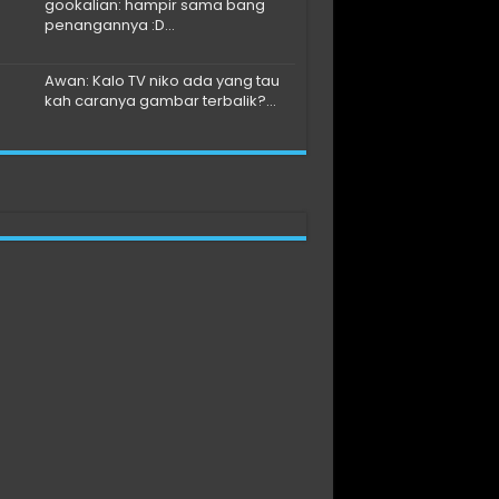
gookalian: hampir sama bang
penangannya :D...
Awan: Kalo TV niko ada yang tau
kah caranya gambar terbalik?...