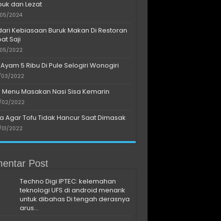
uk dan Lezat
/05/2024
dari Kebiasaan Buruk Makan Di Restoran
at Saji
/05/2022
 Ayam 5 Ribu Di Pule Selogiri Wonogiri
/03/2022
s Menu Masakan Nasi Sisa Kemarin
/02/2022
a Agar Tofu Tidak Hancur Saat Dimasak
/01/2022
entar Post
Techno Digi IPTEC: kelemahan
teknologi UFS di android menarik
untuk dibahas Di tengah derasnya
arus...