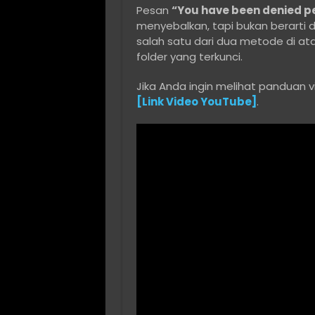
Pesan
“You have been denied pe
menyebalkan, tapi bukan berarti 
salah satu dari dua metode di at
folder yang terkunci.
Jika Anda ingin melihat panduan v
[Link Video YouTube]
.