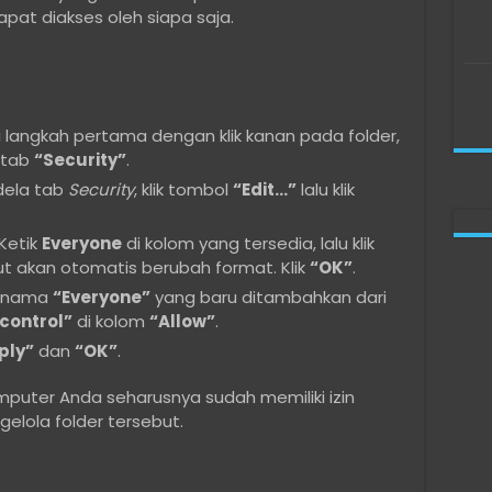
pat diakses oleh siapa saja.
 langkah pertama dengan klik kanan pada folder,
 tab
“Security”
.
dela tab
Security
, klik tombol
“Edit…”
lalu klik
Ketik
Everyone
di kolom yang tersedia, lalu klik
t akan otomatis berubah format. Klik
“OK”
.
h nama
“Everyone”
yang baru ditambahkan dari
 control”
di kolom
“Allow”
.
ply”
dan
“OK”
.
puter Anda seharusnya sudah memiliki izin
lola folder tersebut.