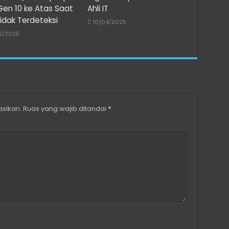
 Gen 10 ke Atas Saat
Ahli IT
idak Terdeteksi
10/04/2025
6/2025
asikan.
Ruas yang wajib ditandai
*