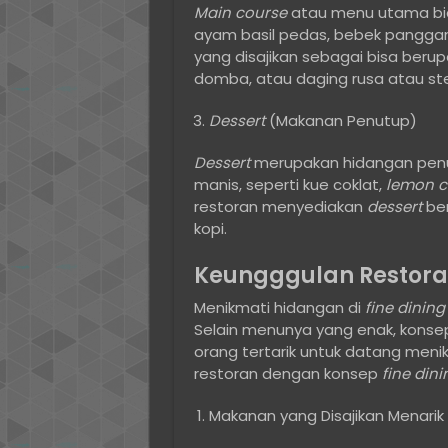
Main course
atau menu utama bia
ayam basil pedas, bebek panggan
yang disajikan sebagai bisa beru
domba, atau daging rusa atau st
Dessert
(Makanan Penutup)
Dessert
merupakan hidangan penu
manis, seperti kue coklat,
lemon c
restoran menyediakan
dessert
ber
kopi.
Keungggulan Restor
Menikmati hidangan di
fine dining
Selain menunya yang enak, kons
orang tertarik untuk datang meni
restoran dengan konsep
fine dini
Makanan yang Disajikan Menarik