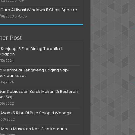
/12/2022
17,191
Cara Aktivasi Windows 11 Ghost Spectre
/01/2023
14,735
iner Post
 Kunjungi 5 Fine Dining Terbaik di
ikpapan
/10/2024
a Membuat Tengkleng Daging Sapi
uk dan Lezat
/05/2024
dari Kebiasaan Buruk Makan Di Restoran
at Saji
/05/2022
 Ayam 5 Ribu Di Pule Selogiri Wonogiri
/03/2022
s Menu Masakan Nasi Sisa Kemarin