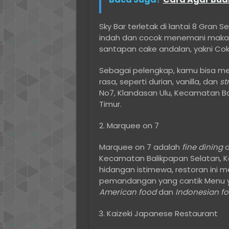
Sky Bar terletak di lantai 8 Gra
indah dan cocok menemani maka
santapan cake andalan, yakni Cok
Sebagai pelengkap, kamu bisa 
rasa, seperti durian, vanilla, dan
st
No7, Klandasan Ulu, Kecamatan Ba
Timur.
Marquee on 7
Marquee on 7 adalah
fine dining
d
Kecamatan Balikpapan Selatan, Ko
hidangan istimewa, restoran ini 
pemandangan yang cantik Menu y
American food
dan
Indonesian fo
Kaizeki Japanese Restaurant