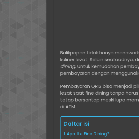
Balikpapan tidak hanya menawarka
kuliner lezat. Selain seafoodnya, 
dining.
Untuk kemudahan pembaya
pembayaran dengan mengguna
Pembayaran QRIS bisa menjadi pil
lezat saat fine dining tanpa haru
tetap bersantap meski lupa me
di ATM.
Daftar isi
Apa Itu Fine Dining?