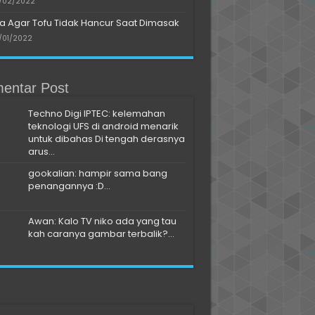
/02/2022
a Agar Tofu Tidak Hancur Saat Dimasak
/01/2022
entar Post
Techno Digi IPTEC: kelemahan
teknologi UFS di android menarik
untuk dibahas Di tengah derasnya
arus...
gookalian: hampir sama bang
penangannya :D...
Awan: Kalo TV niko ada yang tau
kah caranya gambar terbalik?...