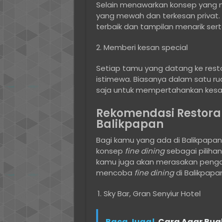
Selain menawarkan konsep yang
yang mewah dan terkesan privat. 
terbaik dan tampilan menarik serta
Memberi kesan special
Setiap tamu yang datang ke res
istimewa. Biasanya dalam satu 
saja untuk mempertahankan kesan
Rekomendasi Restor
Balikpapan
Bagi kamu yang ada di Balikpapan
konsep
fine dining
sebagai pilihan
kamu juga akan merasakan pengala
mencoba
fine dining
di Balikpapa
Sky Bar, Gran Senyiur Hotel
Baca Juga!
Cara Agar Buah