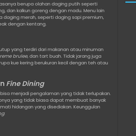
sanya berupa olahan daging putih seperti
g, dan kalkun goreng dengan madu. Menu lain
pa daging merah, seperti daging sapi premium,
eak dengan kentang.
tup yang terdiri dari makanan atau minuman
reme brulee
, dan tart buah. Tidak jarang juga
upa kue kering berukuran kecil dengan teh atau
an
Fine Dining
bisa menjadi pengalaman yang tidak terlupakan.
epnya yang tidak biasa dapat membuat banyak
kmati hidangan yang disediakan. Keunggulan
ng
: