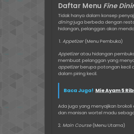
Daftar Menu
Fine Dini
Tidak hanya dalam konsep penyaj
dining
juga berbeda dengan rest
hidangan, pelanggan akan mendap
Appetizer
(Menu Pembuka)
Appetizer
atau hidangan pembuka b
membuat pelanggan yang menyan
appetizer
berupa potongan kecil d
dalam piring kecil.
Baca Juga!
Mie Ayam 5 Ribu
Ada juga yang menyajikan brokoli
dan manisan wortel madu sebaga
Main Course
(Menu Utama)