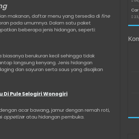
06
ng
Car
ian makanan, daftar menu yang tersedia di
fine
23
oran pada umumnya. Dalam satu paket
atkan beberapa jenis hidangan, seperti:
Kom
iasanya berukuran kecil sehingga tidak
tap langsung kenyang. Jenis hidangan
aging dan sayuran serta saus yang disajikan
 Di Pule Selogiri Wonogiri
 dengan acar bawang, jamur dengan remah roti,
i
appetize
r atau hidangan pembuka.