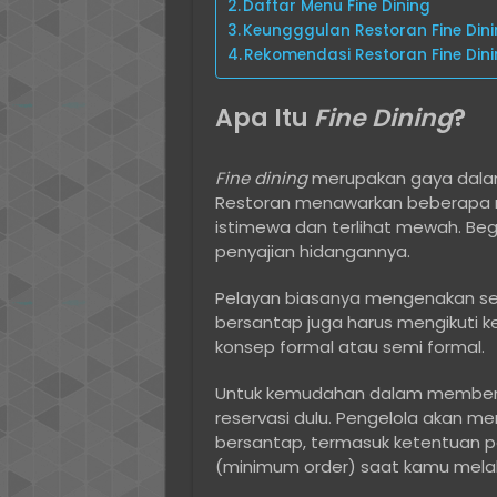
Daftar Menu Fine Dining
Keungggulan Restoran Fine Din
Rekomendasi Restoran Fine Dini
Apa Itu
Fine Dining
?
Fine dining
merupakan gaya dalam
Restoran menawarkan beberapa me
istimewa dan terlihat mewah. Be
penyajian hidangannya.
Pelayan biasanya mengenakan se
bersantap juga harus mengikuti k
konsep formal atau semi formal.
Untuk kemudahan dalam memberik
reservasi dulu. Pengelola akan m
bersantap, termasuk ketentuan p
(minimum order) saat kamu melak