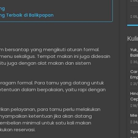
08
ing
ng Terbaik di Balikpapan
05
Kul
 bersantap yang mengikuti aturan formal.
Yuk,
Bal
nu sekaligus. Tempat makan ini juga didesain
30
gitu juga dengan alat makan dan sistem
Car
Emp
ragam formal. Para tamu yang datang untuk
21
etentuan dalam berpakaian, yaitu rapi dengan
Hin
Cep
18
an pelayanan, para tamu perlu melakukan
Mie
enyampaikan ketentuan jika akan datang
embelian minimal untuk satu kali makan
24
ukan reservasi.
Tip