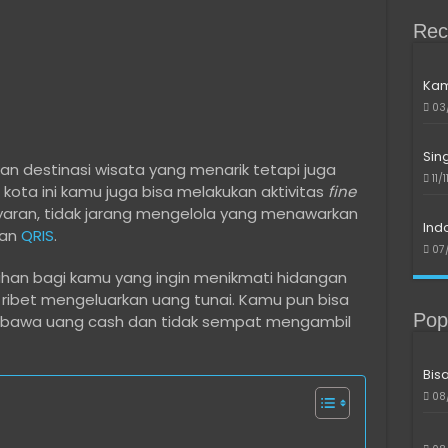
Rec
Kam
03
Sin
n destinasi wisata yang menarik tetapi juga
11/
di kota ini kamu juga bisa melakukan aktivitas
fine
ran, tidak jarang mengelola yang menawarkan
Ind
kan
QRIS
.
07
ihan bagi kamu yang ingin menikmati hidangan
s ribet mengeluarkan uang tunai. Kamu pun bisa
Pop
mbawa uang cash dan tidak sempat mengambil
Bis
08