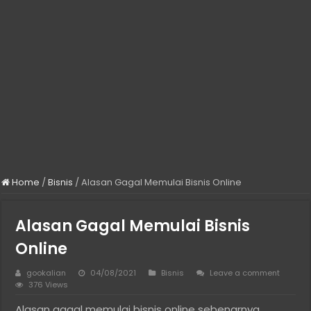
Home
/
Bisnis
/
Alasan Gagal Memulai Bisnis Online
Alasan Gagal Memulai Bisnis
Online
gookalian
04/08/2021
Bisnis
Leave a comment
376 Views
Alasan gagal memulai bisnis online sebenarnya