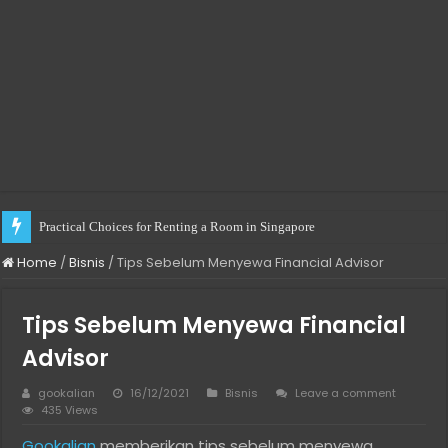
Practical Choices for Renting a Room in Singapore
Home
/
Bisnis
/
Tips Sebelum Menyewa Financial Advisor
Tips Sebelum Menyewa Financial
Advisor
gookalian
16/12/2021
Bisnis
Leave a comment
435 Views
Gookalian
memberikan tips sebelum menyewa