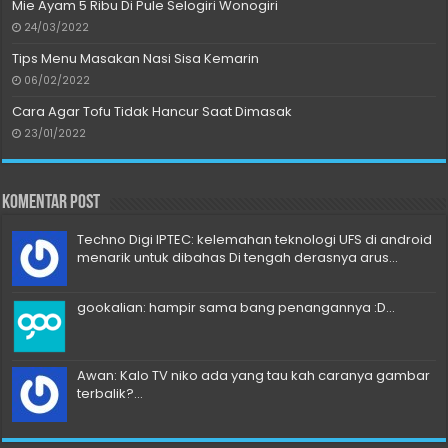
Mie Ayam 5 Ribu Di Pule Selogiri Wonogiri
24/03/2022
Tips Menu Masakan Nasi Sisa Kemarin
06/02/2022
Cara Agar Tofu Tidak Hancur Saat Dimasak
23/01/2022
Komentar Post
Techno Digi IPTEC: kelemahan teknologi UFS di android
menarik untuk dibahas Di tengah derasnya arus...
gookalian: hampir sama bang penangannya :D...
Awan: Kalo TV niko ada yang tau kah caranya gambar
terbalik?...