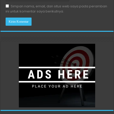
Simpan nama, email, dan situs web saya pada peramban
ini untuk komentar saya berikutnya.