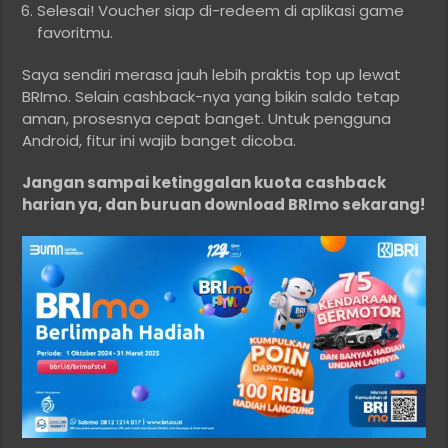
Selesai! Voucher siap di-redeem di aplikasi game
favoritmu.
Saya sendiri merasa jauh lebih praktis top up lewat
BRImo. Selain cashback-nya yang bikin saldo tetap
aman, prosesnya cepat banget. Untuk pengguna
Android, fitur ini wajib banget dicoba.
Jangan sampai ketinggalan kuota cashback
harian ya, dan buruan download BRImo sekarang!