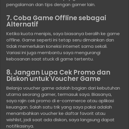
pengalaman dan tips dengan gamer lain.
7. Coba Game Offline sebagai
Alternatif
Ketika kuota menipis, saya biasanya beralih ke game
offline. Game seperti ini tetap seru dimainkan dan
tidak memerlukan koneksi internet sama sekali.
Variasi ini juga membantu saya mengurangi
kebosanan saat stuck di game tertentu.
8. Jangan Lupa Cek Promo dan
Diskon untuk Voucher Game
Belanja voucher game adalah bagian dari kebutuhan
utama seorang gamer, termasuk saya. Biasanya,
saya rajin cek promo di e-commerce atau aplikasi
keuangan. Salah satu trik yang saya pakai adalah
menambahkan voucher ke daftar favorit atau
wishlist, jadi saat ada diskon, saya langsung dapat
notifikasinya.