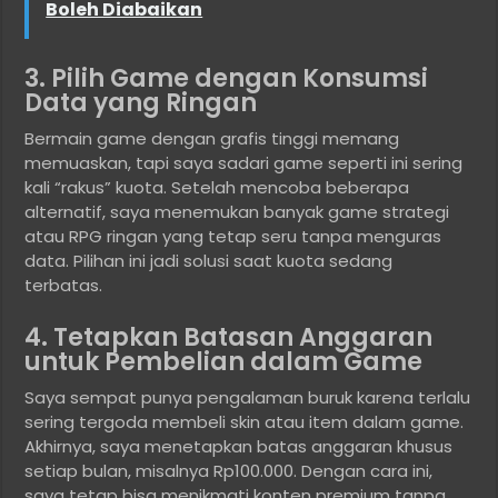
Boleh Diabaikan
3. Pilih Game dengan Konsumsi
Data yang Ringan
Bermain game dengan grafis tinggi memang
memuaskan, tapi saya sadari game seperti ini sering
kali “rakus” kuota. Setelah mencoba beberapa
alternatif, saya menemukan banyak game strategi
atau RPG ringan yang tetap seru tanpa menguras
data. Pilihan ini jadi solusi saat kuota sedang
terbatas.
4. Tetapkan Batasan Anggaran
untuk Pembelian dalam Game
Saya sempat punya pengalaman buruk karena terlalu
sering tergoda membeli skin atau item dalam game.
Akhirnya, saya menetapkan batas anggaran khusus
setiap bulan, misalnya Rp100.000. Dengan cara ini,
saya tetap bisa menikmati konten premium tanpa