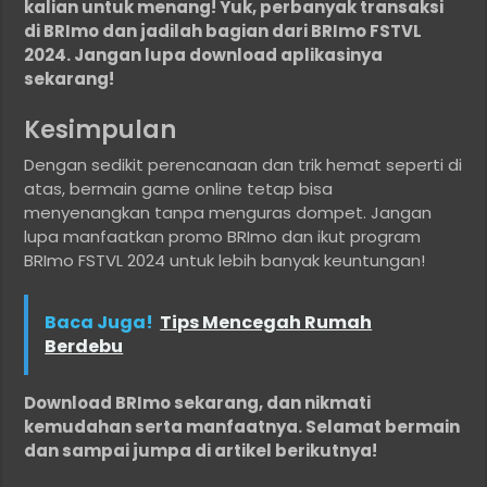
kalian untuk menang! Yuk, perbanyak transaksi
di BRImo dan jadilah bagian dari BRImo FSTVL
2024. Jangan lupa download aplikasinya
sekarang!
Kesimpulan
Dengan sedikit perencanaan dan trik hemat seperti di
atas, bermain game online tetap bisa
menyenangkan tanpa menguras dompet. Jangan
lupa manfaatkan promo BRImo dan ikut program
BRImo FSTVL 2024 untuk lebih banyak keuntungan!
Baca Juga!
Tips Mencegah Rumah
Berdebu
Download BRImo sekarang, dan nikmati
kemudahan serta manfaatnya. Selamat bermain
dan sampai jumpa di artikel berikutnya!