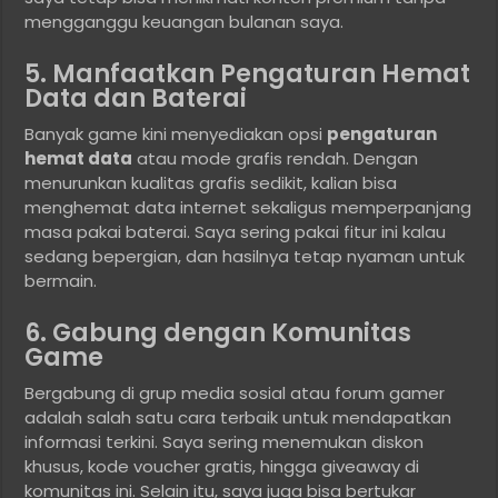
mengganggu keuangan bulanan saya.
5. Manfaatkan Pengaturan Hemat
Data dan Baterai
Banyak game kini menyediakan opsi
pengaturan
hemat data
atau mode grafis rendah. Dengan
menurunkan kualitas grafis sedikit, kalian bisa
menghemat data internet sekaligus memperpanjang
masa pakai baterai. Saya sering pakai fitur ini kalau
sedang bepergian, dan hasilnya tetap nyaman untuk
bermain.
6. Gabung dengan Komunitas
Game
Bergabung di grup media sosial atau forum gamer
adalah salah satu cara terbaik untuk mendapatkan
informasi terkini. Saya sering menemukan diskon
khusus, kode voucher gratis, hingga giveaway di
komunitas ini. Selain itu, saya juga bisa bertukar