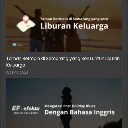
Taman Bermain di Semarang yang Seru untuk Liburan
Keluarga
28/12/2024