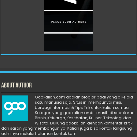
About Author
Gookalian.com adalah blog pribadi yang dikelola
satu manusia saja. Situs ini mempunyai misi,
berbagi informasi & Tips Trik untuk kalian semua.
Kategori yang gookalian ambil masih di seputaran
Bisnis, Keluarga, Kesehatan, Kuliner, Teknologi dan
Wisata. Dukung gookalian, dengan komentar, kritik
dan saran yang membangun ya! Kalian juga bisa kontak langsung
adminya melalui halaman kontak kami.