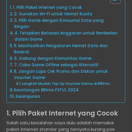
1. Pilih Paket Internet yang Cocok
2. Gunakan Wi-Fi untuk Hemat Kuota
3. Pilih Game dengan Konsumsi Data yang
Ringan
4. Tetapkan Batasan Anggaran untuk Pembelian
dalam Game
5. Manfaatkan Pengaturan Hemat Data dan
Baterai
6. Gabung dengan Komunitas Game
7. Coba Game Offline sebagai Alternatif
8. Jangan Lupa Cek Promo dan Diskon untuk
Voucher Game
Langkah Mudah Top Up Voucher Game di BRImo:
Keuntungan BRImo FSTVL 2024
Kesimpulan
1. Pilih Paket Internet yang Cocok
Salah satu kesalahan saya dulu adalah memakai
paket internet standar yang ternyata kurang pas