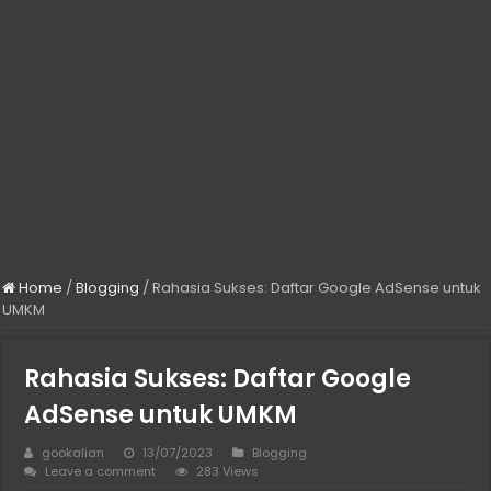
Solusi Hosting Terjangkau untuk Developer Freelance
Jasa Komentar Sosial Media yang Bantu Produk Lebih Dikenal
Cara Menjaga Privasi Digital Tanpa Harus Jadi Ahli IT
Home
/
Blogging
/
Rahasia Sukses: Daftar Google AdSense untuk
UMKM
Rahasia Sukses: Daftar Google
AdSense untuk UMKM
gookalian
13/07/2023
Blogging
Leave a comment
283 Views