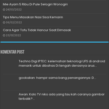
Mie Ayam 5 Ribu Di Pule Selogiri Wonogiri
24/03/2022
Tips Menu Masakan Nasi Sisa Kemarin
06/02/2022
Cara Agar Tofu Tidak Hancur Saat Dimasak
23/01/2022
Komentar Post
Techno Digi IPTEC: kelemahan teknologi UFS di android
menarik untuk dibahas Di tengah derasnya arus...
gookalian: hampir sama bang penangannya :D...
Awan: Kalo TV niko ada yang tau kah caranya gambar
terbalik?...