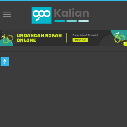
Ini Dia Prediksi Tren SEO 2026 yang Wajib Kamu Ketahui
Practical Choices for Renting a Room in Singapore
Pengalaman Pertamaku Beli Bitcoin di Indonesia
Cara Mengatasi You have been denied permission to access this folder
Cara Mengatasi The file or Directory is Corrupted
Long Term Villa Rentals in Bali: Expat & Digital Nomad Resource
Cara Install Ulang Windows 10/11 di Laptop Intel Gen 10 ke Atas Saat SSD Tida