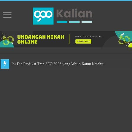
Ini Dia Prediksi Tren SEO 2026 yang Wajib Kamu Ketahui
Practical Choices for Renting a Room in Singapore