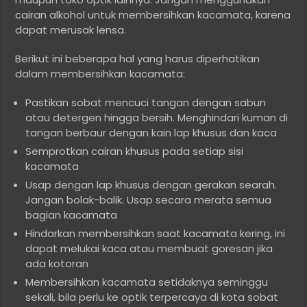
cairan alkohol untuk membersihkan kacamata, karena
dapat merusak lensa.
Berikut ini beberapa hal yang harus diperhatikan
dalam membersihkan kacamata:
Pastikan sobat mencuci tangan dengan sabun
atau detergen hingga bersih. Menghindari kuman di
tangan berbaur dengan kain lap khusus dan kaca
Semprotkan cairan khusus pada setiap sisi
kacamata
Usap dengan lap khusus dengan gerakan searah.
Jangan bolak-balik. Usap secara merata semua
bagian kacamata
Hindarkan membersihkan saat kacamata kering, ini
dapat melukai kaca atau membuat goresan jika
ada kotoran
Membersihkan kacamata setidaknya seminggu
sekali, bila perlu ke optik terpercaya di kota sobat