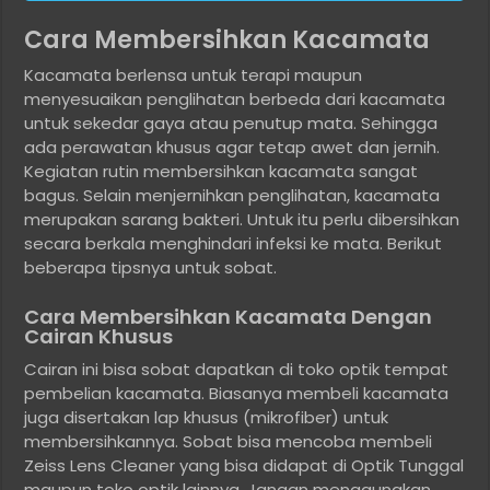
Cara Membersihkan Kacamata
Kacamata berlensa untuk terapi maupun
menyesuaikan penglihatan berbeda dari kacamata
untuk sekedar gaya atau penutup mata. Sehingga
ada perawatan khusus agar tetap awet dan jernih.
Kegiatan rutin membersihkan kacamata sangat
bagus. Selain menjernihkan penglihatan, kacamata
merupakan sarang bakteri. Untuk itu perlu dibersihkan
secara berkala menghindari infeksi ke mata. Berikut
beberapa tipsnya untuk sobat.
Cara Membersihkan Kacamata Dengan
Cairan Khusus
Cairan ini bisa sobat dapatkan di toko optik tempat
pembelian kacamata. Biasanya membeli kacamata
juga disertakan lap khusus (mikrofiber) untuk
membersihkannya. Sobat bisa mencoba membeli
Zeiss Lens Cleaner yang bisa didapat di Optik Tunggal
maupun toko optik lainnya. Jangan menggunakan