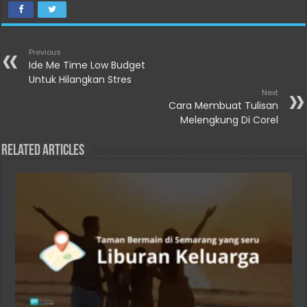
Previous
Ide Me Time Low Budget
Untuk Hilangkan Stres
Next
Cara Membuat Tulisan
Melengkung Di Corel
Related Articles