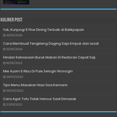
Kuliner Post
Yuk, Kunjungi 5 Fine Dining Terbaik di Balikpapan
30/10/2024
Cara Membuat Tengkleng Daging Sapi Empuk dan Lezat
21/05/2024
Hindari Kebiasaan Buruk Makan Di Restoran Cepat Saji
18/05/2022
Mie Ayam 5 Ribu Di Pule Selogiri Wonogiri
24/03/2022
Tips Menu Masakan Nasi Sisa Kemarin
06/02/2022
Cara Agar Tofu Tidak Hancur Saat Dimasak
23/01/2022