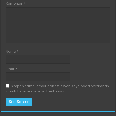
Komentar
*
Nama
*
Email
*
Simpan nama, email, dan situs web saya pada peramban
ini untuk komentar saya berikutnya.