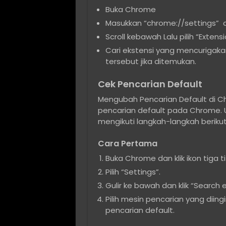
Buka Chrome
Masukkan “chrome://settings” d
Scroll kebawah Lalu pilih “Extensi
Cari ekstensi yang mencurigakan
tersebut jika ditemukan.
Cek Pencarian Default
Mengubah Pencarian Default di C
pencarian default pada Chrome.
mengikuti langkah-langkah berikut
Cara Pertama
Buka Chrome dan klik ikon tiga ti
Pilih “Settings”.
Gulir ke bawah dan klik “Search 
Pilih mesin pencarian yang diin
pencarian default.