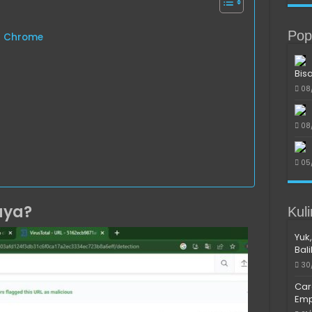
Pop
a Chrome
Bis
08
08
05
aya?
Kul
Yuk,
Bal
30
Car
Emp