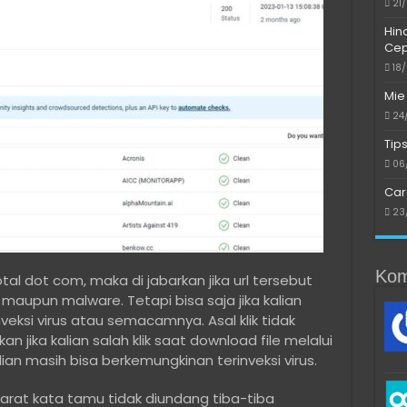
21
Hin
Cep
18
Mie
24
Tip
06
Car
23
Kom
tal dot com, maka di jabarkan jika url tersebut
aupun malware. Tetapi bisa saja jika kalian
inveksi virus atau semacamnya. Asal klik tidak
an jika kalian salah klik saat download file melalui
an masih bisa berkemungkinan terinveksi virus.
ibarat kata tamu tidak diundang tiba-tiba