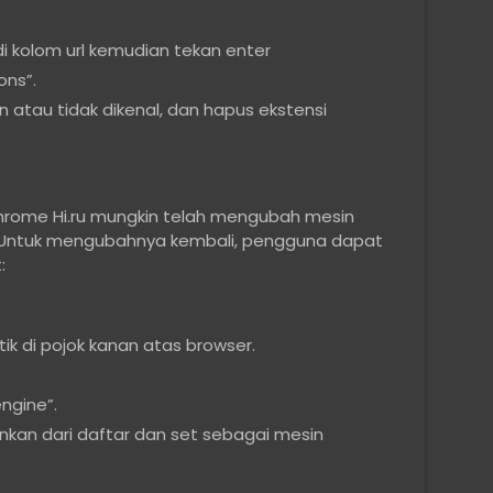
i kolom url kemudian tekan enter
ons”.
 atau tidak dikenal, dan hapus ekstensi
hrome Hi.ru mungkin telah mengubah mesin
 Untuk mengubahnya kembali, pengguna dapat
:
tik di pojok kanan atas browser.
engine”.
ginkan dari daftar dan set sebagai mesin