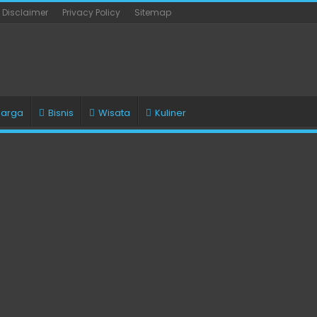
Disclaimer
Privacy Policy
Sitemap
uarga
Bisnis
Wisata
Kuliner