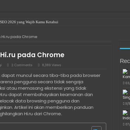
en SEO 2026 yang Wajib Kamu Ketahui
 Hi.ru pada Chrome
Hi.ru pada Chrome
Rec
i
2 Comments
8,389 Views
g dapat muncul secara tiba-tiba pada browser
Kam
i karena pengguna secara tidak sengaja
03
ksi atau memasang ekstensi yang tidak
. Hi.ru dapat membahayakan keamanan dan
Sin
melacak data browsing pengguna dan
11/
ginkan. Artikel ini akan memberikan panduan
ilangkan Hi.ru dari Chrome.
Ind
07