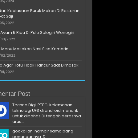
/05/2024
dari Kebiasaan Buruk Makan Di Restoran
at Saji
/05/2022
 Ayam 5 Ribu Di Pule Selogiri Wonogiri
/03/2022
s Menu Masakan Nasi Sisa Kemarin
/02/2022
a Agar Tofu Tidak Hancur Saat Dimasak
/01/2022
entar Post
Techno Digi IPTEC: kelemahan
teknologi UFS di android menarik
untuk dibahas Di tengah derasnya
arus...
gookalian: hampir sama bang
penangannya :D...