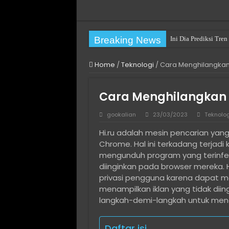
Breaking News
Ini Dia Prediksi Tr
Home
/
Teknologi
/
Cara Menghilangkan
Cara Menghilangkan 
gookalian
23/03/2023
Teknolog
Hi.ru adalah mesin pencarian yan
Chrome. Hal ini terkadang terjad
mengunduh program yang terinfe
diinginkan pada browser mereka
privasi pengguna karena dapat 
menampilkan iklan yang tidak diin
langkah-demi-langkah untuk mengh
Daftar isi