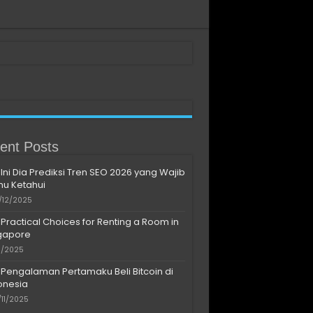
ent Posts
Ini Dia Prediksi Tren SEO 2026 yang Wajib
u Ketahui
/12/2025
Practical Choices for Renting a Room in
gapore
11/2025
Pengalaman Pertamaku Beli Bitcoin di
onesia
/11/2025