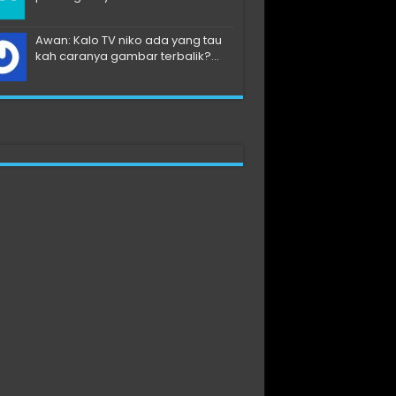
Awan: Kalo TV niko ada yang tau
kah caranya gambar terbalik?...