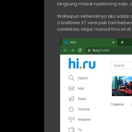
langsung masuk nyelonong saja. Ja
Walaupun sebenarnya aku sadar awa
CorelDraw X7 versi pak tani beberap
coreldraw, lanjut muncul hi.ru ini d