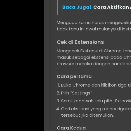
Baca Juga!
Cara Aktifkan
Mengapa kamu harus mengeceknya
tidak tahu ini awal mulanya di inst
Cek di Extensions
Mengecek Ekstensi di Chrome La
masuk sebagai ekstensi pada Ch
browser mereka dengan cara beri
Cara pertama
Buka Chrome dan klik ikon tiga ti
Pilih “Settings”
Scroll kebawah Lalu pilih “Extensi
Cari ekstensi yang mencurigakan
tersebut jika ditemukan.
Cara Kedua