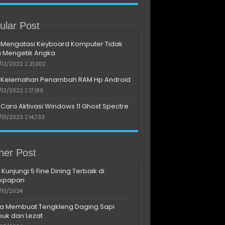
ular Post
Mengatasi Keyboard Komputer Tidak
a Mengetik Angka
/12/2022
21,002
Kelemahan Penambah RAM Hp Android
/12/2022
17,189
Cara Aktivasi Windows 11 Ghost Spectre
/01/2023
14,733
iner Post
 Kunjungi 5 Fine Dining Terbaik di
ikpapan
/10/2024
a Membuat Tengkleng Daging Sapi
uk dan Lezat