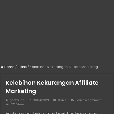
Home
/
Bisnis
/
Kelebihan Kekurangan Affiliate Marketing
Kelebihan Kekurangan Affiliate
Marketing
gookalian
19/04/2021
Bisnis
Leave a comment
478 Views
Apakah sobat belum tahu kelebihan kekurangan