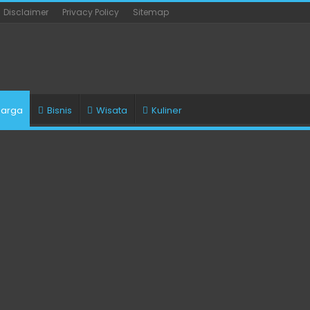
Disclaimer
Privacy Policy
Sitemap
uarga
Bisnis
Wisata
Kuliner