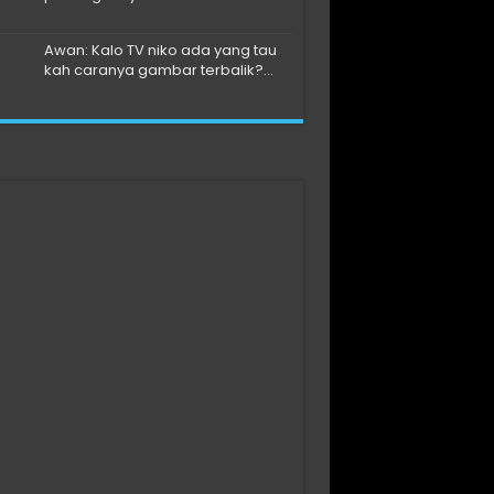
Awan: Kalo TV niko ada yang tau
kah caranya gambar terbalik?...