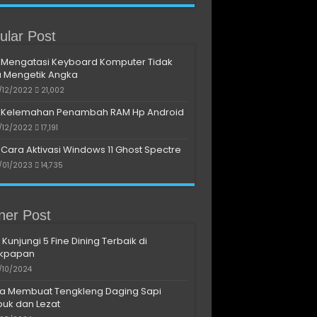
ular Post
Mengatasi Keyboard Komputer Tidak
a Mengetik Angka
/12/2022
21,002
Kelemahan Penambah RAM Hp Android
/12/2022
17,191
Cara Aktivasi Windows 11 Ghost Spectre
/01/2023
14,735
iner Post
 Kunjungi 5 Fine Dining Terbaik di
ikpapan
/10/2024
a Membuat Tengkleng Daging Sapi
uk dan Lezat