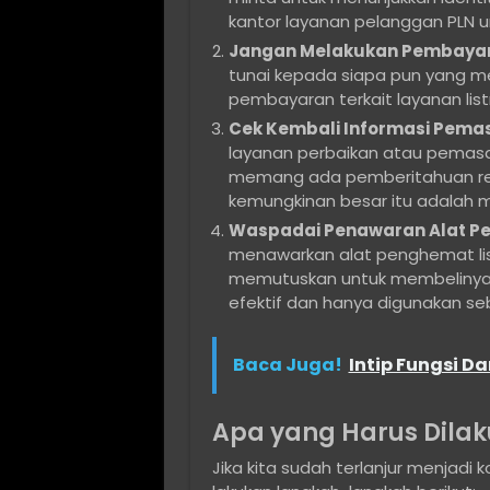
kantor layanan pelanggan PLN 
Jangan Melakukan Pembayar
tunai kepada siapa pun yang 
pembayaran terkait layanan listr
Cek Kembali Informasi Pema
layanan perbaikan atau pemasan
memang ada pemberitahuan resm
kemungkinan besar itu adalah 
Waspadai Penawaran Alat Pe
menawarkan alat penghemat list
memutuskan untuk membelinya. B
efektif dan hanya digunakan se
Baca Juga!
Intip Fungsi Da
Apa yang Harus Dilak
Jika kita sudah terlanjur menjadi 