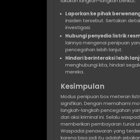
lakukan langkah-langkah berikut:
Laporkan ke pihak berwenang
insiden tersebut. Sertakan det
investigasi.
Hubungi penyedia listrik resm
lainnya mengenai penipuan yan
pencegahan lebih lanjut.
Hindari berinteraksi lebih la
menghubungi kita, hindari segala
mereka.
Kesimpulan
Modus penipuan box meteran listr
signifikan. Dengan memahami mo
langkah-langkah pencegahan yang 
dari aksi kriminal ini. Selalu waspa
memberikan pembayaran tunai untu
Waspadai penawaran yang terdeng
karena bisa jadi itu adalah jebaka