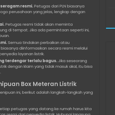
seragam resmi.
Petugas dari PLN biasanya
go perusahaan yang jelas, lengkap dengan
i.
Petugas resmi tidak akan meminta
g di tempat. Jika ada permintaan seperti ini,
puan.
mi.
Semua tindakan perbaikan atau
 biasanya diinformasikan secara resmi melalui
enyedia layanan listrik.
ng terdengar terlalu bagus.
Jika seseorang
ik dengan klaim yang tidak masuk akal, itu bisa
.
ipuan Box Meteran Listrik
penipuan ini, berikut adalah langkah-langkah yang
etiap petugas yang datang ke rumah harus kita
s resmi dari penyedia listrik. Hubungi langsung