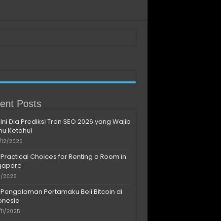
ent Posts
Ini Dia Prediksi Tren SEO 2026 yang Wajib
u Ketahui
/12/2025
Practical Choices for Renting a Room in
gapore
11/2025
Pengalaman Pertamaku Beli Bitcoin di
onesia
/11/2025