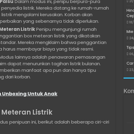
 Palsu
Dalam modus ini, penipu berpura-pura
21
 penyedia listrik. Mereka datang ke rumah-rumah
Hin
istrik mengalami kerusakan. Korban akan
Cep
erbaikan yang sebenarnya tidak diperlukan.
18
eteran Listrik
Penipu mengunjungi rumah
Mie
gantian box meteran listrik yang dikatakan
24
 standar. Mereka mengklaim bahwa penggantian
Tip
na harus membayar biaya yang tidak resmi.
06
Modus lainnya adalah penawaran pemasangan
Car
aim dapat menurunkan tagihan listrik bulanan.
memberikan manfaat apa pun dan hanya tipu
23
 dari korban.
Kom
 Unboxing Untuk Anak
 Meteran Listrik
us penipuan ini, berikut adalah beberapa ciri-ciri