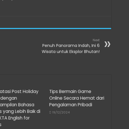
Next
Penuh Panorama Indah, Ini 6
Wisata untuk Eksplor Bhutan!
tasi Post Holiday
Tips Bermain Game
s dengan
Online Secara Hemat dari
rampilan Bahasa
Pengalaman Pribadi
is yang Lebih Baik di
19/12/2024
KTA English for
s