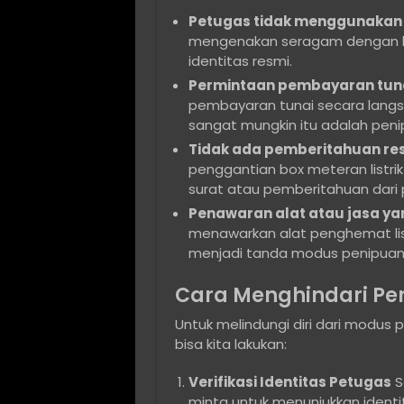
Petugas tidak menggunakan 
mengenakan seragam dengan lo
identitas resmi.
Permintaan pembayaran tuna
pembayaran tunai secara langsun
sangat mungkin itu adalah peni
Tidak ada pemberitahuan res
penggantian box meteran listrik
surat atau pemberitahuan dari p
Penawaran alat atau jasa ya
menawarkan alat penghemat listr
menjadi tanda modus penipuan
Cara Menghindari Pen
Untuk melindungi diri dari modus 
bisa kita lakukan:
Verifikasi Identitas Petugas
S
minta untuk menunjukkan identita