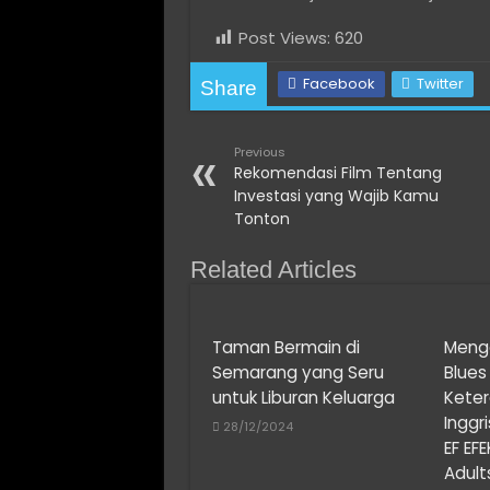
Post Views:
620
Facebook
Twitter
Share
Previous
Rekomendasi Film Tentang
Investasi yang Wajib Kamu
Tonton
Related Articles
Taman Bermain di
Menga
Semarang yang Seru
Blue
untuk Liburan Keluarga
Kete
Inggr
28/12/2024
EF EFE
Adult