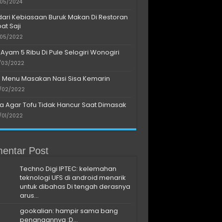
/05/2024
dari Kebiasaan Buruk Makan Di Restoran
at Saji
/05/2022
 Ayam 5 Ribu Di Pule Selogiri Wonogiri
/03/2022
s Menu Masakan Nasi Sisa Kemarin
/02/2022
a Agar Tofu Tidak Hancur Saat Dimasak
/01/2022
entar Post
Techno Digi IPTEC: kelemahan
teknologi UFS di android menarik
untuk dibahas Di tengah derasnya
arus...
gookalian: hampir sama bang
penangannya :D...