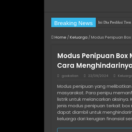
Breaking News
Ini Dia Prediksi Tr
Practical Choices fo
Home
/
Keluarga
/
Modus Penipuan Box 
Pengalaman Pertamak
Cara Mengatasi You h
Modus Penipuan Box M
Cara Mengatasi The fi
Cara Menghindariny
Long Term Villa Rent
gookalian
22/09/2024
Keluarg
Cara Install Ulang W
Modus penipuan yang melibatkan b
Solusi Hosting Terja
masyarakat. Para penipu memanf
Jasa Komentar Sosia
listrik untuk melancarkan aksiny
jenis modus penipuan terkait box 
Cara Menjaga Privasi
dapat diambil untuk menghindarinya
keluarga dari kerugian finansial 