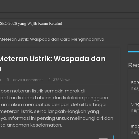
en SEO 2026 yang Wajib Kamu Ketahui
r Renting a Room in Singapore
Meteran Listrik: Waspada dan Cara Menghindarinya
u Beli Bitcoin di Indonesia
ave been denied permission to access this folder
eteran Listrik: Waspada dan
le or Directory is Corrupted
Rec
a
als in Bali: Expat & Digital Nomad Resource
a
Leave a comment
372 Views
Kam
indows 10/11 di Laptop Intel Gen 10 ke Atas Saat SSD Tidak Terdeteksi
03
ox meteran listrik semakin marak di
ngkau untuk Developer Freelance
aatkan ketidaktahuan dan kelalaian pengguna
l Media yang Bantu Produk Lebih Dikenal
Sin
a. Kami akan membahas dengan detail berbagai
meteran listrik, serta langkah-langkah yang
11/
 Digital Tanpa Harus Jadi Ahli IT
. Informasi ini penting untuk melindungi diri dan
serta ancaman keselamatan.
Ind
07