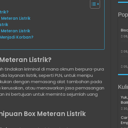
trik?
Pop
Meteran Listrik
strik
Bis
Meteran Listrik
08
 Menjadi Korban?
08
Meteran Listrik?
05
lah tindakan kriminal di mana oknum berpura-pura
a layanan listrik, seperti PLN, untuk menipu
ilakukan dengan memasang alat tambahan pada
Kul
ya kerusakan, atau menawarkan jasa pemasangan
n ini bertujuan untuk meminta sejumlah uang
Yuk,
Bal
30
ipuan Box Meteran Listrik
Car
Emp