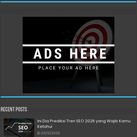
Recent Posts
Ini Dia Prediksi Tren SEO 2026 yang Wajib Kamu
Ketahui
03/12/2025