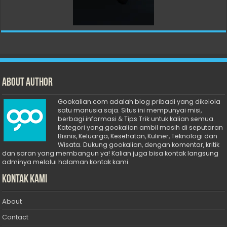
About Author
Gookalian.com adalah blog pribadi yang dikelola
satu manusia saja. Situs ini mempunyai misi,
berbagi informasi & Tips Trik untuk kalian semua.
Kategori yang gookalian ambil masih di seputaran
Bisnis, Keluarga, Kesehatan, Kuliner, Teknologi dan
Wisata. Dukung gookalian, dengan komentar, kritik
dan saran yang membangun ya! Kalian juga bisa kontak langsung
adminya melalui halaman kontak kami.
Kontak Kami
About
Contact