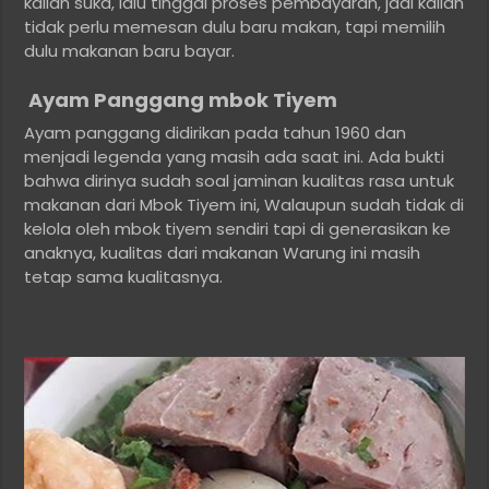
kalian suka, lalu tinggal proses pembayaran, jadi kalian
tidak perlu memesan dulu baru makan, tapi memilih
dulu makanan baru bayar.
Ayam Panggang mbok Tiyem
Ayam panggang didirikan pada tahun 1960 dan
menjadi legenda yang masih ada saat ini. Ada bukti
bahwa dirinya sudah soal jaminan kualitas rasa untuk
makanan dari Mbok Tiyem ini, Walaupun sudah tidak di
kelola oleh mbok tiyem sendiri tapi di generasikan ke
anaknya, kualitas dari makanan Warung ini masih
tetap sama kualitasnya.