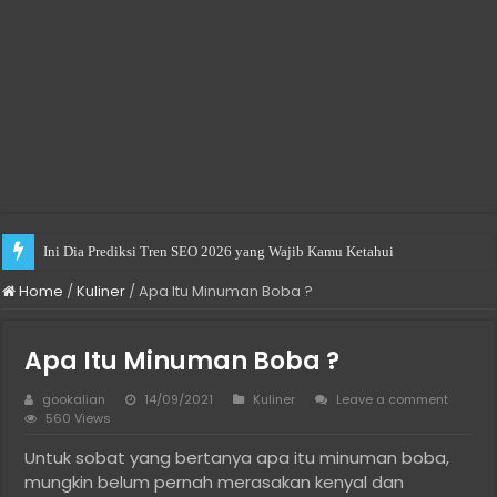
Ini Dia Prediksi Tren SEO 2026 yang Wajib Kamu Ketahui
Practical Choices for Renting a Room in Singapore
Home
/
Kuliner
/
Apa Itu Minuman Boba ?
Apa Itu Minuman Boba ?
gookalian
14/09/2021
Kuliner
Leave a comment
560 Views
Untuk sobat yang bertanya apa itu minuman boba,
mungkin belum pernah merasakan kenyal dan