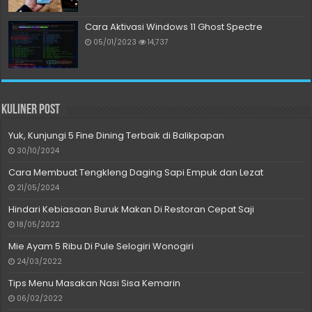
Cara Aktivasi Windows 11 Ghost Spectre
05/01/2023
14,737
Kuliner Post
Yuk, Kunjungi 5 Fine Dining Terbaik di Balikpapan
30/10/2024
Cara Membuat Tengkleng Daging Sapi Empuk dan Lezat
21/05/2024
Hindari Kebiasaan Buruk Makan Di Restoran Cepat Saji
18/05/2022
Mie Ayam 5 Ribu Di Pule Selogiri Wonogiri
24/03/2022
Tips Menu Masakan Nasi Sisa Kemarin
06/02/2022