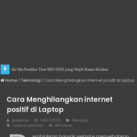
Ini Dia Prediksi Tren SEO 2026 yang Wajib Kamu Ketahui
Practical Choices for Renting a Room in Singapore
Home
/
Teknologi
/
Cara Menghilangkan internet positif di Laptop
Cara Menghilangkan internet
positif di Laptop
gookalian
04/07/2022
Teknologi
Leave a comment
404 Views
emblokiran banyak website menyebabkan