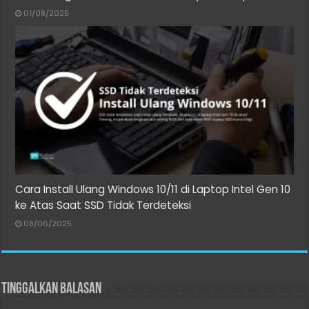
01/08/2025
Cara Install Ulang Windows 10/11 di Laptop Intel Gen 10
ke Atas Saat SSD Tidak Terdeteksi
08/06/2025
Tinggalkan Balasan