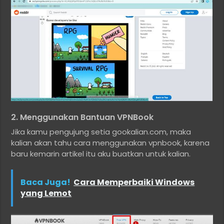
2. Menggunakan Bantuan VPNBook
Jika kamu pengujung setia gookalian.com, maka
kalian akan tahu cara menggunakan vpnbook, karena
baru kemarin artikel itu aku buatkan untuk kalian.
Baca Juga!
Cara Memperbaiki Windows
yang Lemot