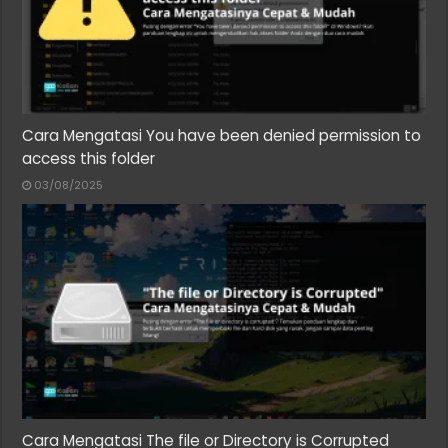
Cara Mengatasi You have been denied permission to
access this folder
03/08/2025
Cara Mengatasi The file or Directory is Corrupted