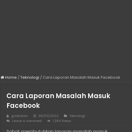
Home
/
Teknologi
/
Cara Laporan Masalah Masuk Facebook
Cara Laporan Masalah Masuk
Facebook
gookalian
26/03/2022
Teknologi
Leave a comment
1,284 Views
Sobat membutuhkan laporan masalah masuk