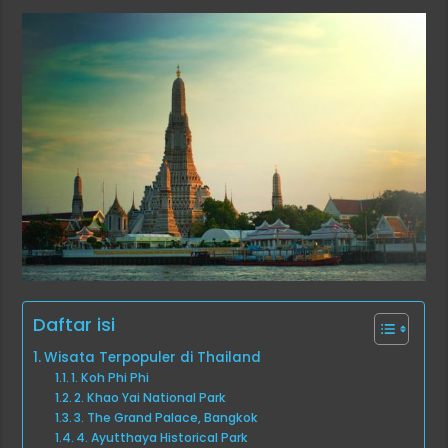
Daftar isi
Wisata Terpopuler di Thailand
1. Koh Phi Phi
2. Khao Yai National Park
3. The Grand Palace, Bangkok
4. Ayutthaya Historical Park