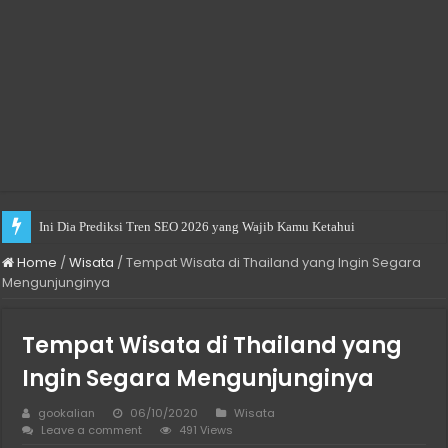
Ini Dia Prediksi Tren SEO 2026 yang Wajib Kamu Ketahui
Practical Choices for Renting a Room in Singapore
Home
/
Wisata
/
Tempat Wisata di Thailand yang Ingin Segara
Mengunjunginya
Tempat Wisata di Thailand yang
Ingin Segara Mengunjunginya
gookalian
06/10/2020
Wisata
Leave a comment
491 Views