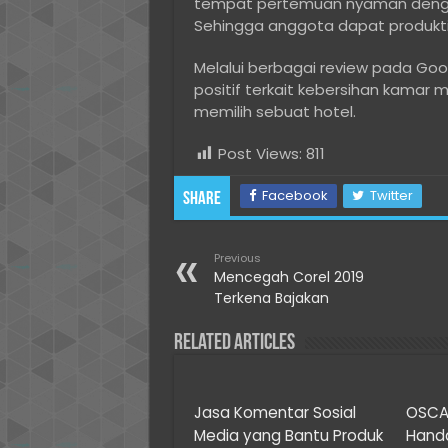
tempat pertemuan nyaman dengan 
Sehingga anggota dapat produkt
Melalui berbagai review pada Go
positif terkait kebersihan kamar m
memilih sebuat hotel.
Post Views:
811
Facebook
Twitter
Share
Previous
Mencegah Corel 2019
Terkena Bajakan
Related Articles
Jasa Komentar Sosial
OSCAS
Media yang Bantu Produk
Handa