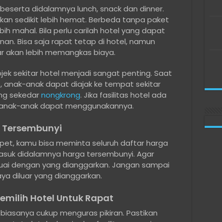
p beserta didalamnya lunch, snack dan dinner.
an sedikit lebih hemat. Berbeda tanpa paket
ih mahal. Bila perlu carilah hotel yang dapat
nan. Bisa saja rapat tetap di hotel, namun
ar akan lebih memangkas biaya.
ek sekitar hotel menjadi sangat penting. Saat
 anak-anak dapat diajak ke tempat sekitar
ing sekedar
nongkrong
. Jika fasilitas hotel ada
 anak-anak dapat menggunakannya.
 Tersembunyi
et, kamu bisa meminta seluruh daftar harga
masuk didalamnya harga tersembunyi. Agar
suai dengan yang dianggarkan. Jangan sampai
ya diluar yang dianggarkan.
ilih Hotel Untuk Rapat
 biasanya cukup menguras pikiran. Pastikan