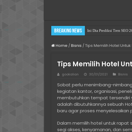
Breaking News
Ini Dia Prediksi Tren SEO 
Practical Choices for Renti
Home
/
Bisnis
/
Tips Memilih Hotel Untuk
Pengalaman Pertamaku Beli 
Cara Mengatasi You have bee
Tips Memilih Hotel Un
Cara Mengatasi The file or 
gookalian
30/01/2021
Bisnis
Long Term Villa Rentals in
Sobat perlu menimbang-nimbang d
Cara Install Ulang Windows 
kegiatan kantor, organisasi, pene
Solusi Hosting Terjangkau 
membutuhkan tempat tersendiri 
adalah dibutuhkannya sebuah Ho
Jasa Komentar Sosial Medi
baru agar proses menyelesaikan pe
Cara Menjaga Privasi Digita
Dalam memilih hotel untuk rapat 
segi akses, kenyamanan, dan sem