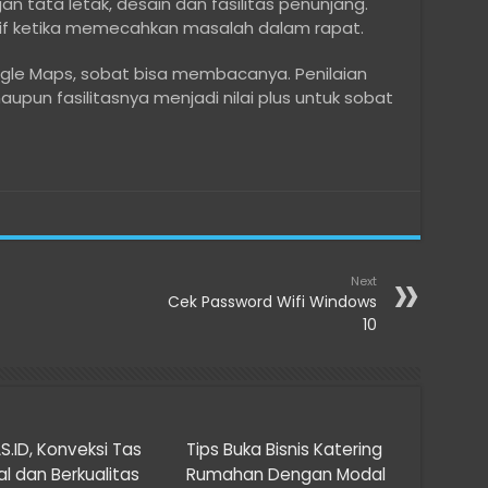
tata letak, desain dan fasilitas penunjang.
if ketika memecahkan masalah dalam rapat.
ogle Maps, sobat bisa membacanya. Penilaian
aupun fasilitasnya menjadi nilai plus untuk sobat
Next
Cek Password Wifi Windows
10
.ID, Konveksi Tas
Tips Buka Bisnis Katering
l dan Berkualitas
Rumahan Dengan Modal