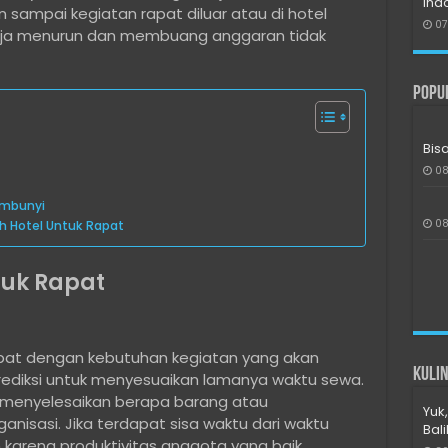
Ind
 sampai kegiatan rapat diluar atau di hotel
07
rja menurun dan membuang anggaran tidak
Popu
Bis
08
embunyi
08
 Hotel Untuk Rapat
tuk Rapat
at dengan kebutuhan kegiatan yang akan
Kulin
prediksi untuk menyesuaikan lamanya waktu sewa.
 menyelesaikan berapa barang atau
Yuk,
isasi. Jika terdapat sisa waktu dari waktu
Bal
h karena produktivitas anggota yang baik.