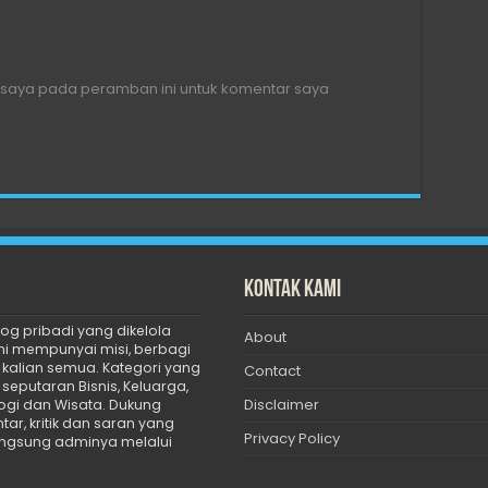
 saya pada peramban ini untuk komentar saya
Kontak Kami
g pribadi yang dikelola
About
ini mempunyai misi, berbagi
uk kalian semua. Kategori yang
Contact
seputaran Bisnis, Keluarga,
Disclaimer
logi dan Wisata. Dukung
ar, kritik dan saran yang
Privacy Policy
angsung adminya melalui