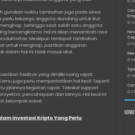
30
Car
lah gunakan waktu tambahan juga pada sewa
Emp
la perlu keluarga anggota diundang untuk ikut
21
 menginap. Sehingga saat salah satu anggota
aling bercengkrama. Hal ini akan menambah rasa
Hin
Cep
roduktivitas. Meskipun terdapat tambahan
18
ar untuk menginap, pastikan anggaran
 dalam hal ini tidak masuk akal.
Mie
24
Tip
astikan fasilitas yang dimiliki ruang rapat
06
Kamu juga perlu memperhatikan hal kecil. Seperti
Car
 jalannya kegiatan rapat. Teknikal support
23
royektor, pencahayaan dan lainnya. Hal kecil ini
at kelompok sobat.
Kome
lam Investasi Kripto Yang Perlu