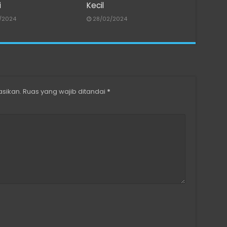
i
Kecil
0/2024
28/02/2024
asikan.
Ruas yang wajib ditandai
*