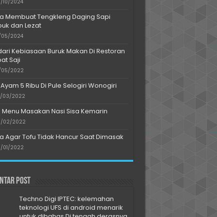
/10/2024
a Membuat Tengkleng Daging Sapi
uk dan Lezat
/05/2024
dari Kebiasaan Buruk Makan Di Restoran
at Saji
/05/2022
 Ayam 5 Ribu Di Pule Selogiri Wonogiri
/03/2022
s Menu Masakan Nasi Sisa Kemarin
/02/2022
a Agar Tofu Tidak Hancur Saat Dimasak
/01/2022
ntar Post
Techno Digi IPTEC: kelemahan
teknologi UFS di android menarik
untuk dibahas Di tengah derasnya