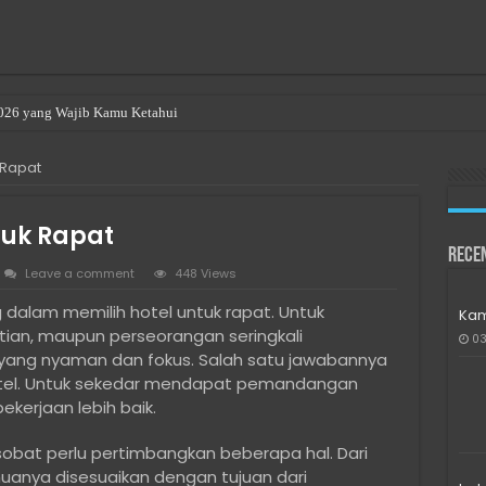
2026 yang Wajib Kamu Ketahui
ng a Room in Singapore
 Rapat
Bitcoin di Indonesia
n denied permission to access this folder
tuk Rapat
Directory is Corrupted
Rece
Leave a comment
448 Views
 Bali: Expat & Digital Nomad Resource
alam memilih hotel untuk rapat. Untuk
Kam
10/11 di Laptop Intel Gen 10 ke Atas Saat SSD Tidak Terdeteksi
litian, maupun perseorangan seringkali
03
untuk Developer Freelance
yang nyaman dan fokus. Salah satu jawabannya
tel. Untuk sekedar mendapat pemandangan
a yang Bantu Produk Lebih Dikenal
kerjaan lebih baik.
l Tanpa Harus Jadi Ahli IT
sobat perlu pertimbangkan beberapa hal. Dari
uanya disesuaikan dengan tujuan dari