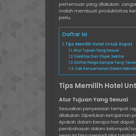
pertemuan yang dilakukan. Jangan
malah membuat produktivitas ke
perlu.
Daftar isi
Tips Memilih Hotel Untuk Rapat
Atur Tujuan Yang Sesuai
Fasilitas Dan Objek Sekitar
Daftar Harga Sampai Yang Ters
Cek Kenyamanan Dalam Memilih
Tips Memilih Hotel Un
Atur Tujuan Yang Sesuai
Sesuaikan penyewaan tempat rap
dilakukan. Diperlukan ketajaman 
Apakah dalam berapa hari dapat
pembahasan dalam kelompok/organ
sewa ini bisa menjadi nilai tamba