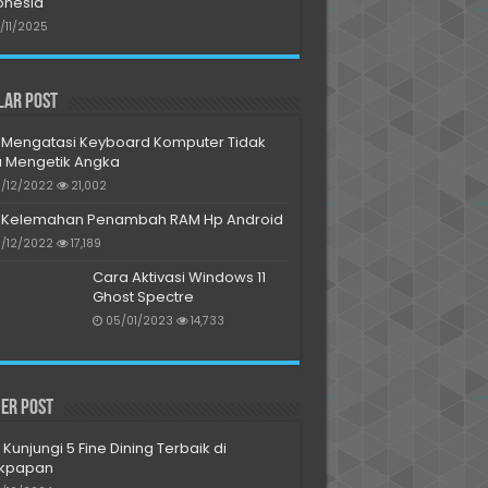
onesia
/11/2025
lar Post
Mengatasi Keyboard Komputer Tidak
a Mengetik Angka
/12/2022
21,002
Kelemahan Penambah RAM Hp Android
/12/2022
17,189
Cara Aktivasi Windows 11
Ghost Spectre
05/01/2023
14,733
er Post
 Kunjungi 5 Fine Dining Terbaik di
ikpapan