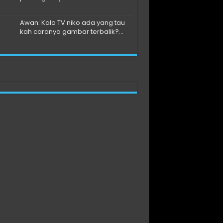
Awan: Kalo TV niko ada yang tau
kah caranya gambar terbalik?...