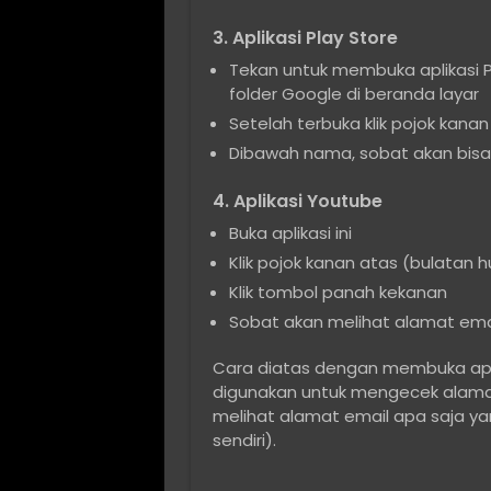
3. Aplikasi Play Store
Tekan untuk membuka aplikasi Pl
folder Google di beranda layar
Setelah terbuka klik pojok kana
Dibawah nama, sobat akan bisa 
4. Aplikasi Youtube
Buka aplikasi ini
Klik pojok kanan atas (bulatan 
Klik tombol panah kekanan
Sobat akan melihat alamat em
Cara diatas dengan membuka aplik
digunakan untuk mengecek alamat 
melihat alamat email apa saja ya
sendiri).