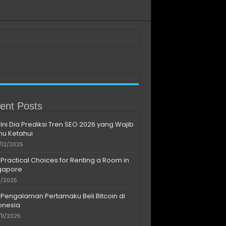
ent Posts
Ini Dia Prediksi Tren SEO 2026 yang Wajib
u Ketahui
/12/2025
Practical Choices for Renting a Room in
gapore
11/2025
Pengalaman Pertamaku Beli Bitcoin di
onesia
/11/2025