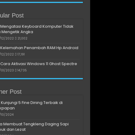
ular Post
Mengatasi Keyboard Komputer Tidak
a Mengetik Angka
/12/2022
21,002
Kelemahan Penambah RAM Hp Android
/12/2022
17,191
Cara Aktivasi Windows 11 Ghost Spectre
/01/2023
14,735
iner Post
 Kunjungi 5 Fine Dining Terbaik di
ikpapan
/10/2024
a Membuat Tengkleng Daging Sapi
uk dan Lezat