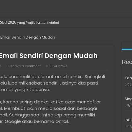
en SEO 2026 yang Wajib Kamu Ketahui
r Renting a Room in Singapore
 Email Sendiri Dengan Mudah
u Beli Bitcoin di Indonesia
ave been denied permission to access this folder
Email Sendiri Dengan Mudah
le or Directory is Corrupted
Rec
i
Leave a comment
564 Views
als in Bali: Expat & Digital Nomad Resource
rlu cara melihat alamat email sendiri. Seringkali
Kam
indows 10/11 di Laptop Intel Gen 10 ke Atas Saat SSD Tidak Terdeteksi
 lalu lupa milik sobat sendiri. Jadinya kita pasti
03
ngkau untuk Developer Freelance
email yang kita punya.
l Media yang Bantu Produk Lebih Dikenal
Sin
, karena sering dipakai ketika akan mendaftar
11/
 Digital Tanpa Harus Jadi Ahli IT
. Membuat akun media sosial dan berbagai
il. Sehingga saat ini setiap orang memiliki
Ind
an Google atau bernama Gmail.
07