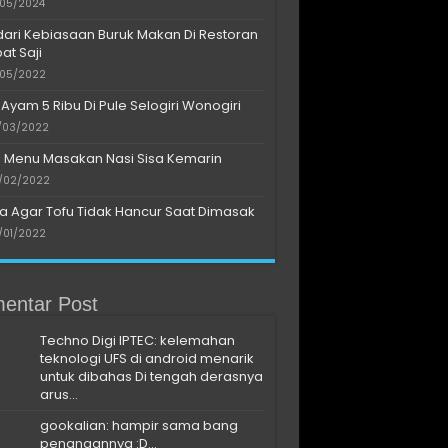
/05/2024
dari Kebiasaan Buruk Makan Di Restoran
at Saji
/05/2022
 Ayam 5 Ribu Di Pule Selogiri Wonogiri
/03/2022
s Menu Masakan Nasi Sisa Kemarin
/02/2022
a Agar Tofu Tidak Hancur Saat Dimasak
/01/2022
entar Post
Techno Digi IPTEC: kelemahan
teknologi UFS di android menarik
untuk dibahas Di tengah derasnya
arus...
gookalian: hampir sama bang
penangannya :D...