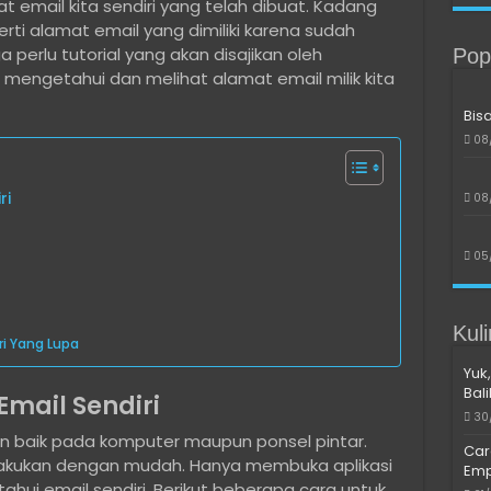
 email kita sendiri yang telah dibuat. Kadang
ti alamat email yang dimiliki karena sudah
a perlu tutorial yang akan disajikan oleh
Pop
a mengetahui dan melihat alamat email milik kita
Bis
08
ri
08
05
Kul
ri Yang Lupa
Yuk,
Bal
Email Sendiri
30
 baik pada komputer maupun ponsel pintar.
Car
akukan dengan mudah. Hanya membuka aplikasi
Emp
hui email sendiri. Berikut beberapa cara untuk