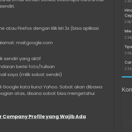
21
endiri.
Hin
Cep
18
tau Firefox dengan klik kiri 2x (bisa aplikasi
Mie
24
alamat: mail.google.com
Tip
06
 sendiri yang aktif
Car
ndaran berisi foto/tulisan
23
il saya (milik sobat sendiri)
di Google kata kunci Yahoo. Sobat akan dibawa
Kom
bagian atas, disana sobat bisa mengetahui
r Company Profile yang Wajib Ada