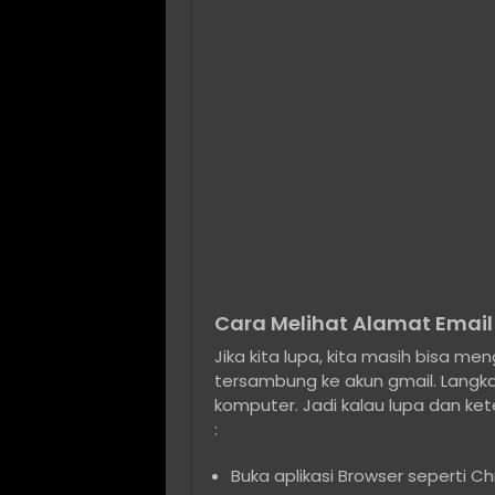
Cara Melihat Alamat Email
Jika kita lupa, kita masih bisa 
tersambung ke akun gmail. Langka
komputer. Jadi kalau lupa dan k
:
Buka aplikasi Browser seperti C