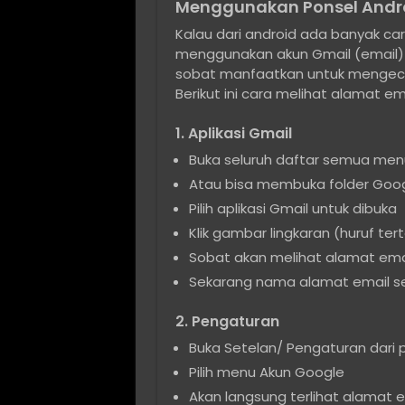
Menggunakan Ponsel Andr
Kalau dari android ada banyak car
menggunakan akun Gmail (email) 
sobat manfaatkan untuk mengecek
Berikut ini cara melihat alamat ema
1. Aplikasi Gmail
Buka seluruh daftar semua menu
Atau bisa membuka folder Goog
Pilih aplikasi Gmail untuk dibuka
Klik gambar lingkaran (huruf te
Sobat akan melihat alamat em
Sekarang nama alamat email sen
2. Pengaturan
Buka Setelan/ Pengaturan dari 
Pilih menu Akun Google
Akan langsung terlihat alamat em