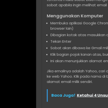
sobat apabila ingin melihat email s
Menggunakan Komputer
Membuka aplikasi Google Chrome a
browser lain)
Dibagian kotak atas masukkan 
Tekan Enter
Sobat akan dibawa ke Gmail milik
Klik bagian pojok kanan atas, bu
Ini akan menunjukkan alamat ema
Jika emailnya adalah Yahoo, cari 
ke web Yahoo. Klik pada nama di 
alamat email milik sendiri.
Baca Juga!
Ketahui 4 Unsu