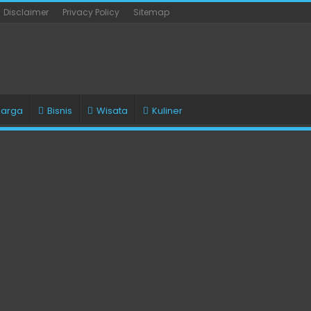
Disclaimer
Privacy Policy
Sitemap
uarga
Bisnis
Wisata
Kuliner