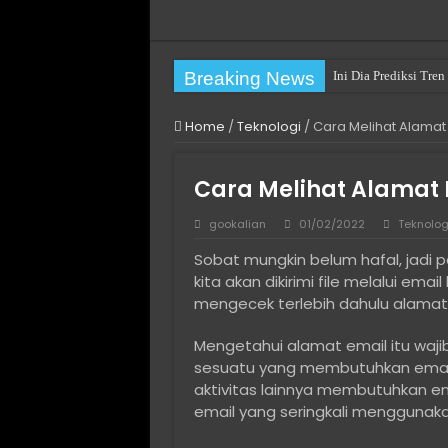
Breaking News
Ini Dia Prediksi Tr
Practical Choices fo
Home
/
Teknologi
/
Cara Melihat Alamat
Pengalaman Pertamak
Cara Mengatasi You h
Cara Melihat Alamat 
Cara Mengatasi The fi
gookalian
01/02/2022
Teknolog
Long Term Villa Rent
Sobat mungkin belum hafal, jadi pe
Cara Install Ulang W
kita akan dikirimi file melalui email
Solusi Hosting Terja
mengecek terlebih dahulu alamat 
Jasa Komentar Sosia
Mengetahui alamat email itu wajib
Cara Menjaga Privasi
sesuatu yang membutuhkan email
aktivitas lainnya membutuhkan ema
email yang seringkali menggunak