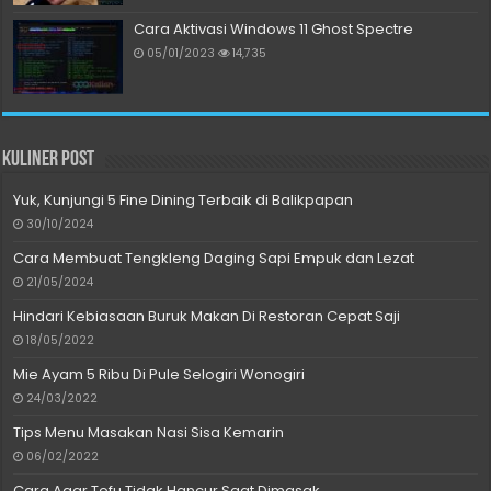
Cara Aktivasi Windows 11 Ghost Spectre
05/01/2023
14,735
Kuliner Post
Yuk, Kunjungi 5 Fine Dining Terbaik di Balikpapan
30/10/2024
Cara Membuat Tengkleng Daging Sapi Empuk dan Lezat
21/05/2024
Hindari Kebiasaan Buruk Makan Di Restoran Cepat Saji
18/05/2022
Mie Ayam 5 Ribu Di Pule Selogiri Wonogiri
24/03/2022
Tips Menu Masakan Nasi Sisa Kemarin
06/02/2022
Cara Agar Tofu Tidak Hancur Saat Dimasak