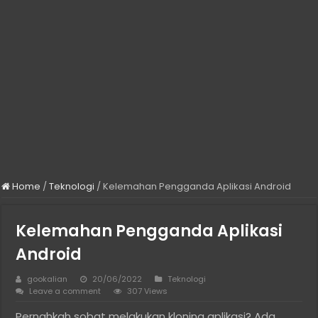
Home
/
Teknologi
/
Kelemahan Pengganda Aplikasi Android
Kelemahan Pengganda Aplikasi
Android
gookalian
20/06/2022
Teknologi
Leave a comment
307 Views
Pernahkah sobat melakukan kloning aplikasi? Ada