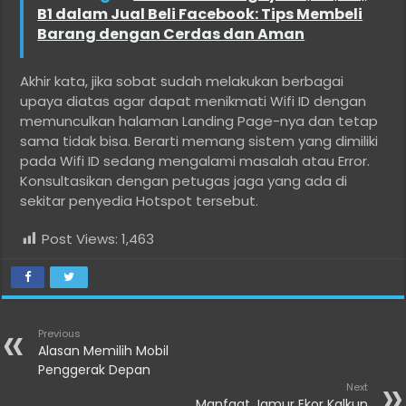
B1 dalam Jual Beli Facebook: Tips Membeli
Barang dengan Cerdas dan Aman
Akhir kata, jika sobat sudah melakukan berbagai
upaya diatas agar dapat menikmati Wifi ID dengan
memunculkan halaman Landing Page-nya dan tetap
sama tidak bisa. Berarti memang sistem yang dimiliki
pada Wifi ID sedang mengalami masalah atau Error.
Konsultasikan dengan petugas jaga yang ada di
sekitar penyedia Hotspot tersebut.
Post Views:
1,463
Previous
Alasan Memilih Mobil
Penggerak Depan
Next
Manfaat Jamur Ekor Kalkun