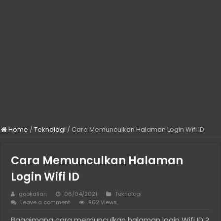
Home
/
Teknologi
/
Cara Memunculkan Halaman Login Wifi ID
Cara Memunculkan Halaman
Login Wifi ID
gookalian
06/04/2021
Teknologi
Leave a comment
962 Views
Bagaimana cara memunculkan halaman login Wifi ID ?