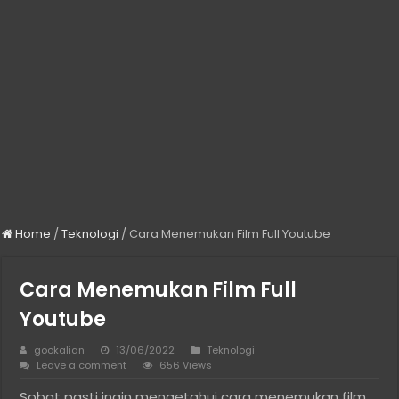
Home
/
Teknologi
/
Cara Menemukan Film Full Youtube
Cara Menemukan Film Full
Youtube
gookalian
13/06/2022
Teknologi
Leave a comment
656 Views
Sobat pasti ingin mengetahui cara menemukan film