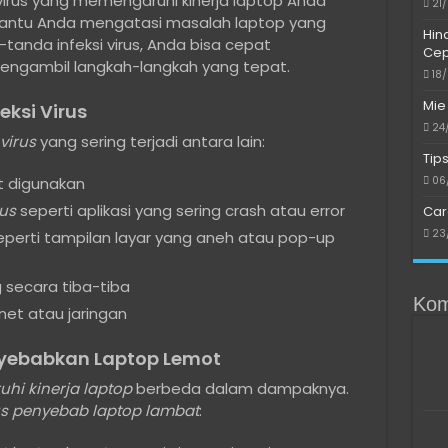
virus yang memengaruhi kinerja laptop Anda
21
bantu Anda mengatasi masalah laptop yang
Hin
anda infeksi virus, Anda bisa cepat
Cep
gambil langkah-langkah yang tepat.
18
Mie
ksi Virus
24
 virus
yang sering terjadi antara lain:
Tip
06
t digunakan
us
seperti aplikasi yang sering crash atau error
Car
23
perti tampilan layar yang aneh atau pop-up
g secara tiba-tiba
Kom
net atau jaringan
nyebabkan Laptop Lemot
hi kinerja laptop
berbeda dalam dampaknya.
us penyebab laptop lambat
: