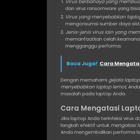
Virus berbahaya yang membuat
dan virus ransomware yang bis
Virus yang menyebabkan lapto
mengonsumsi sumber daya sis
Jenis-jenis virus lain yang me
memanfaatkan celah keamanan u
mengganggu performa.
Baca Juga!
Cara Mengatasi
Dengan memahami
gejala laptop 
menyebabkan laptop lemot
, And
masalah pada laptop Anda.
Cara Mengatasi Lapto
Jika laptop Anda terinfeksi virus
langkah efektif untuk
mengatasi l
Anda mengembalikan performa la