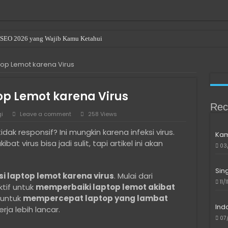
en SEO 2026 yang Wajib Kamu Ketahui
r Renting a Room in Singapore
op Lemot karena Virus
u Beli Bitcoin di Indonesia
ave been denied permission to access this folder
p Lemot karena Virus
le or Directory is Corrupted
Rec
i
Leave a comment
258 Views
als in Bali: Expat & Digital Nomad Resource
k responsif? Ini mungkin karena infeksi virus.
Kam
indows 10/11 di Laptop Intel Gen 10 ke Atas Saat SSD Tidak Terdeteksi
kibat virus bisa jadi sulit, tapi artikel ini akan
03
ngkau untuk Developer Freelance
l Media yang Bantu Produk Lebih Dikenal
Sin
 laptop lemot karena virus
. Mulai dari
11/
 Digital Tanpa Harus Jadi Ahli IT
ktif untuk
memperbaiki laptop lemot akibat
s untuk
mempercepat laptop yang lambat
Ind
rja lebih lancar.
07