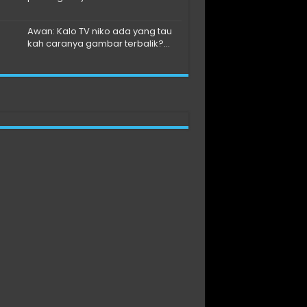
Awan: Kalo TV niko ada yang tau
kah caranya gambar terbalik?...