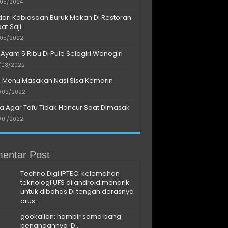
/05/2024
dari Kebiasaan Buruk Makan Di Restoran
at Saji
/05/2022
 Ayam 5 Ribu Di Pule Selogiri Wonogiri
/03/2022
s Menu Masakan Nasi Sisa Kemarin
/02/2022
a Agar Tofu Tidak Hancur Saat Dimasak
/01/2022
entar Post
Techno Digi IPTEC: kelemahan
teknologi UFS di android menarik
untuk dibahas Di tengah derasnya
arus...
gookalian: hampir sama bang
penangannya :D...