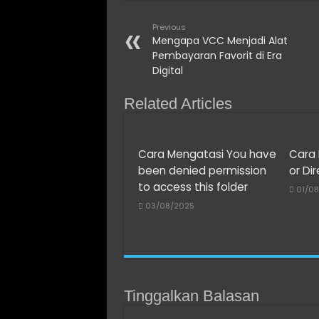
Previous
Mengapa VCC Menjadi Alat
Pembayaran Favorit di Era
Digital
Related Articles
Cara Mengatasi You have
Cara 
been denied permission
or Di
to access this folder
01/0
03/08/2025
Tinggalkan Balasan