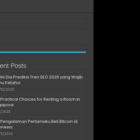
ent Posts
Ini Dia Prediksi Tren SEO 2026 yang Wajib
u Ketahui
/12/2025
Practical Choices for Renting a Room in
gapore
11/2025
Pengalaman Pertamaku Beli Bitcoin di
onesia
/11/2025