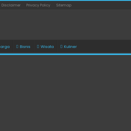
Disclaimer
Privacy Policy
Sitemap
uarga
Bisnis
Wisata
Kuliner