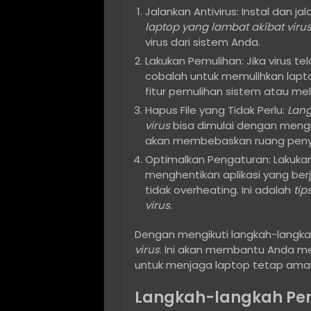
Jalankan Antivirus: Instal dan ja
laptop yang lambat akibat viru
virus dari sistem Anda.
Lakukan Pemulihan: Jika virus 
cobalah untuk memulihkan lapt
fitur pemulihan sistem atau me
Hapus File yang Tidak Perlu:
Lang
virus
bisa dimulai dengan menghap
akan membebaskan ruang penyi
Optimalkan Pengaturan: Lakukan
menghentikan aplikasi yang ber
tidak overheating. Ini adalah
tip
virus
.
Dengan mengikuti langkah-langkah
virus
. Ini akan membantu Anda m
untuk menjaga laptop tetap aman 
Langkah-langkah Pen