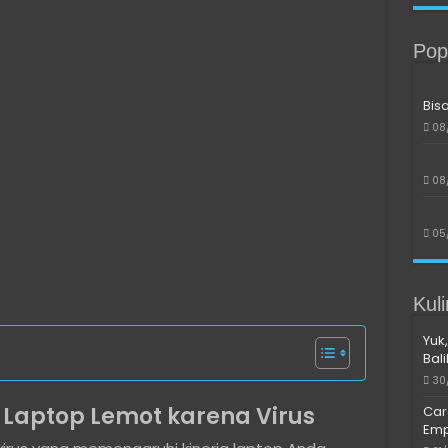
Pop
Bis
08
08
05
Kul
Yuk,
Bal
30
 Laptop Lemot karena Virus
Car
Emp