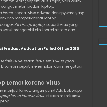
 laptop lemot
, seperti virus Trojan, virus worm,
a sangat melambatkan laptop.
p lemot
, seperti virus adware dan spyware yang
tem dan memperlambat laptop.
mpengaruhi kinerja laptop
, seperti virus yang
ntuk mengambil alih kontrol sistem dan
 Product Activation Failed Office 2016
terinfeksi virus
dan
jenis-jenis virus yang
a bisa lebih cepat menemukan dan mengatasi
p Lemot karena Virus
 dan menjadi lemot, jangan panik! Ada beberapa
aptop lemot karena virus
. Ini akan membantu
ptop.