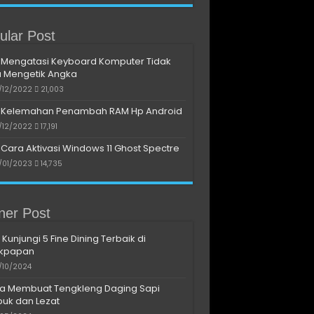
ular Post
Mengatasi Keyboard Komputer Tidak
a Mengetik Angka
/12/2022
21,003
Kelemahan Penambah RAM Hp Android
/12/2022
17,191
Cara Aktivasi Windows 11 Ghost Spectre
/01/2023
14,735
iner Post
 Kunjungi 5 Fine Dining Terbaik di
ikpapan
/10/2024
a Membuat Tengkleng Daging Sapi
uk dan Lezat