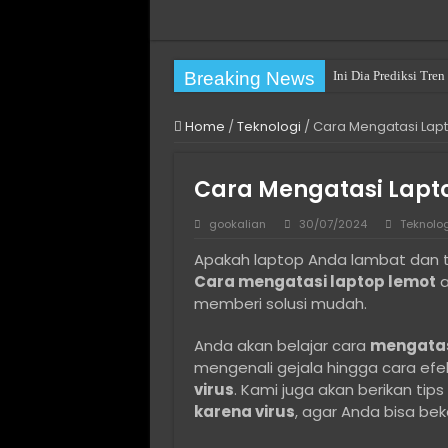
Breaking News
Ini Dia Prediksi Tr
Practical Choices fo
Home
/
Teknologi
/
Cara Mengatasi Lapt
Pengalaman Pertamak
Cara Mengatasi You h
Cara Mengatasi Lapto
Cara Mengatasi The fi
gookalian
30/07/2024
Teknolog
Long Term Villa Rent
Apakah laptop Anda lambat dan tida
Cara Install Ulang W
Cara mengatasi laptop lemot
a
Solusi Hosting Terja
memberi solusi mudah.
Jasa Komentar Sosia
Anda akan belajar cara
mengatasi
Cara Menjaga Privasi
mengenali gejala hingga cara efe
virus
. Kami juga akan berikan tip
karena virus
, agar Anda bisa beke