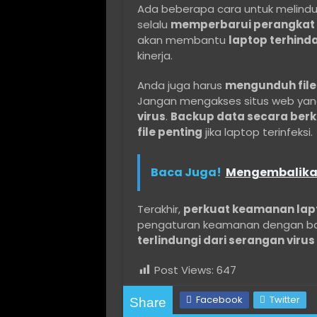
Ada beberapa cara untuk melindu
selalu
memperbarui perangkat l
akan membantu
laptop terhinda
kinerja.
Anda juga harus
mengunduh file 
Jangan mengakses situs web yan
virus
.
Backup data secara berk
file penting
jika laptop terinfeksi.
Baca Juga!
Mengembalika
Terakhir,
perkuat keamanan lap
pengaturan keamanan dengan bai
terlindungi dari serangan virus
Post Views:
647
Facebook
Twitter
Share