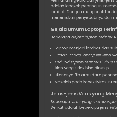
Memahami gejala dan jenis-jenis 
adalah langkah penting. Ini mem
lambat. Dengan mengenali tanda-t
menemukan penyebabnya dan men
Gejala Umum Laptop Terinfe
Beberapa
gejala laptop terinfeksi
Laptop menjadi lambat dan suli
Tanda-tanda laptop terkena vir
Ciri-ciri laptop terinfeksi virus
se
iklan yang tidak bisa ditutup
Hilangnya file atau data pentin
Masalah pada konektivitas inter
Jenis-jenis Virus yang Me
Beberapa
virus yang mempengaru
Berikut adalah beberapa jenis
vir