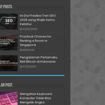
nt Posts
Ini Dia Prediksi Tren SEO
2026 yang Wajib Kamu
Ketahui
03/12/2025
Practical Choices for
Renting a Room in
Singapore
11/11/2025
Pengalaman Pertamaku
Beli Bitcoin di Indonesia
07/11/2025
lar Post
Mengatasi Keyboard
Komputer Tidak Bisa
Mengetik Angka