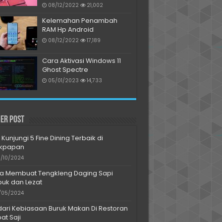
08/12/2022
21,002
Kelemahan Penambah
RAM Hp Android
08/12/2022
17,189
Cara Aktivasi Windows 11
Ghost Spectre
05/01/2023
14,733
er Post
 Kunjungi 5 Fine Dining Terbaik di
ikpapan
/10/2024
a Membuat Tengkleng Daging Sapi
uk dan Lezat
/05/2024
dari Kebiasaan Buruk Makan Di Restoran
at Saji