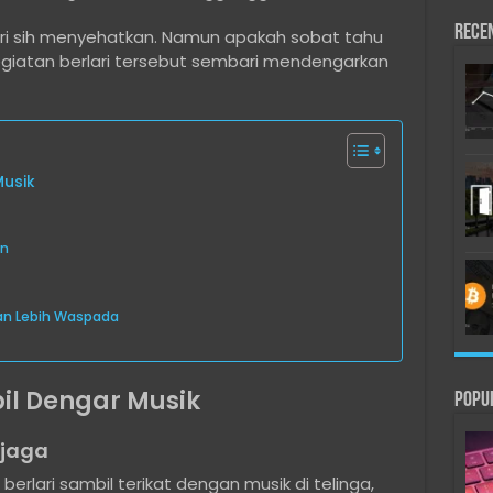
Rece
iri sih menyehatkan. Namun apakah sobat tahu
egiatan berlari tersebut sembari mendengarkan
Musik
an
Dan Lebih Waspada
il Dengar Musik
Popu
rjaga
erlari sambil terikat dengan musik di telinga,