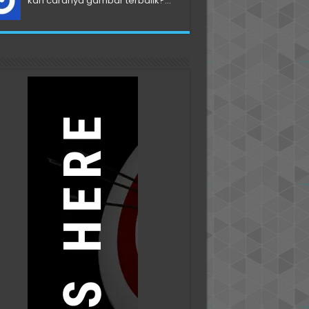
kah caranya gambar terbalik?...