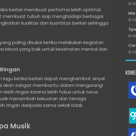
18
tika berlari membuat performa lebih optimal.
Mie
 membuat tubuh siap menghadapi berbagai
24
ningkatkan kualitas dan kuantitas berlari sehingga
Tip
06
ang paling disukai ketika melakukan kegiatan
Car
awa Mood yang baik untuk kesehatan mental dan
23
 Ringan
Kome
 lagu ketika berlari dapat menghambat sinyal
al ini akan sangat membantu dalam mengurangi
kan lebih ringan karena lebih fokus untuk terus
 Musik menambah kekuatan dan tenaga
h ringan daripada sama sekali tidak
npa Musik