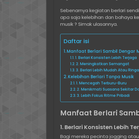
Sebenarnya kegiatan berlari send
apa saja kelebihan dan bahaya k
musik ? Simak ulasannya.
Daftar isi
Manfaat Berlari Sambil Dengar 
1. Berlari Konsisten Lebih Terjaga
2. Meningkatkan Semangat
3. Berlari Lebih Mudah Atau Ring
Kelebihan Berlari Tanpa Musik
1. Mencegah Terburu-Buru
2. Menikmati Suasana Sekitar 
3. Lebih Fokus Ritme Pribadi
Manfaat Berlari Samb
1. Berlari Konsisten Lebih Te
Bagi mereka pecinta jogging atau b