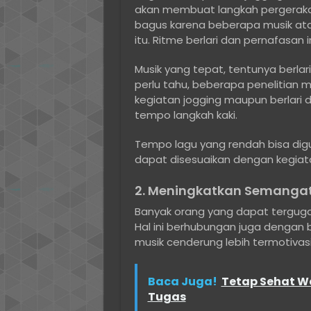
akan membuat langkah pergerakan 
bagus karena beberapa musik at
itu. Ritme berlari dan pernafasan 
Musik yang tepat, tentunya berlar
perlu tahu, beberapa penelitian
kegiatan jogging maupun berlari
tempo langkah kaki.
Tempo lagu yang rendah bisa digun
dapat disesuaikan dengan kegiatan
2. Meningkatkan Semanga
Banyak orang yang dapat tergugah
Hal ini berhubungan juga dengan b
musik cenderung lebih termotivasi
Baca Juga!
Tetap Sehat W
Tugas