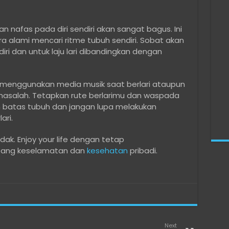
n nafas pada diri sendiri akan sangat bagus. Ini
 alami mencari ritme tubuh sendiri. Sobat akan
ri dan untuk laju lari dibandingkan dengan
k menggunakan media musik saat berlari ataupun
i masalah. Tetapkan rute berlarimu dan waspada
n batas tubuh dan jangan lupa melakukan
ari.
ak. Enjoy your life dengan tetap
tang keselamatan dan
kesehatan
pribadi.
Next