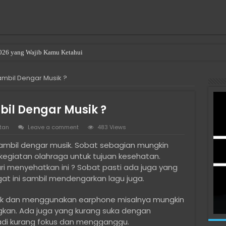
2026 yang Wajib Kamu Ketahui
ng a Room in Singapore
ambil Dengar Musik ?
bil Dengar Musik ?
tan
Leave a comment
483 Views
sambil dengar musik. Sobat sebagian mungkin
 kegiatan olahraga untuk tujuan kesehatan.
ri menyehatkan ini ? Sobat pasti ada juga yang
gat ini sambil mendengarkan lagu juga.
sik dan menggunakan earphone misalnya mungkin
kan. Ada juga yang kurang suka dengan
jadi kurang fokus dan mengganggu.