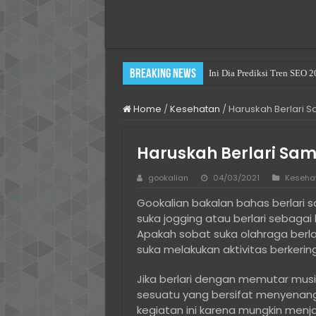
Breaking News
Ini Dia Prediksi Tren SEO 
Practical Choices for Renti
Home
/
Kesehatan
/
Haruskah Berlari S
Haruskah Berlari Sam
gookalian
04/03/2021
Keseha
Gookalian bakalan bahas berlari 
suka jogging atau berlari sebagai
Apakah sobat suka olahraga berla
suka melakukan aktivitas berkerin
Jika berlari dengan memutar mu
sesuatu yang bersifat menyenang
kegiatan ini karena mungkin men