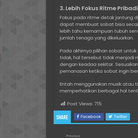
3. Lebih Fokus Ritme Pribadi
Fokus pada ritme detak jantung da
dapat membuat sobat bisa secara
lebih tahu kemampuan tubuh sendi
jumlah tenaga yang dikeluarkan.
Pada akhirnya pilihan sobat untu
tidak, hal tersebut tidak menjad
dengan keadaa sekitar. Sesuaika
pemanasan ketika sobat ingin berl
Entah menggunakan musik atau tid
memperhatikan berbagai hal ten
Post Views:
715
Facebook
Twitter
Share
Previous