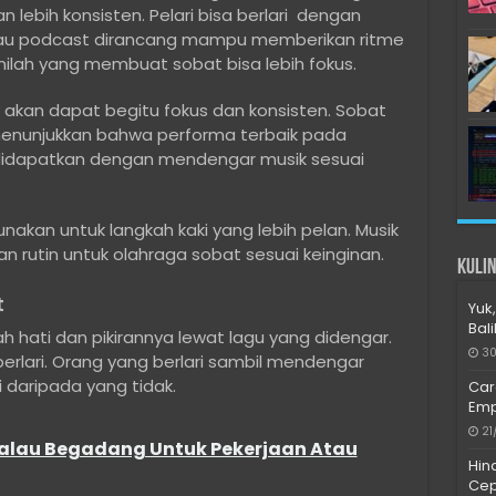
lebih konsisten. Pelari bisa berlari dengan
au podcast dirancang mampu memberikan ritme
inilah yang membuat sobat bisa lebih fokus.
i akan dapat begitu fokus dan konsisten. Sobat
 menunjukkan bahwa performa terbaik pada
 didapatkan dengan mendengar musik sesuai
akan untuk langkah kaki yang lebih pelan. Musik
 rutin untuk olahraga sobat sesuai keinginan.
Kulin
t
Yuk,
Bal
 hati dan pikirannya lewat lagu yang didengar.
30
erlari. Orang yang berlari sambil mendengar
 daripada yang tidak.
Car
Emp
21
alau Begadang Untuk Pekerjaan Atau
Hin
Cep