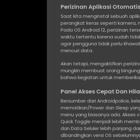
Perizinan Aplikasi Otomati
Saat kita menginstal sebuah apl
perangkat keras seperti kamera, m
Pada OS Android 12, perizinan ter
waktu tertentu karena sudah tidak d
agar pengguna tidak perlu khawati
mencuri data.
Akan tetapi, mengaktifkan perizin
mungkin membuat orang bingung me
bahwa kegiatan untuk memberikan ak
Panel Akses Cepat Dan Hil
Bersumber dari Androidpolice, k
mematikan/Power dan Sleep yang
menu yang biasanya ada. Akses 
Quick Toggle menjadi lebih memb
dan Data Seluler lebih panjang da
dibandingkan versi OS sebelumnya