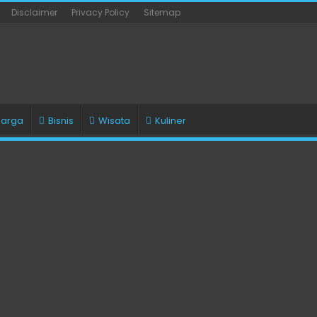
Disclaimer
Privacy Policy
Sitemap
uarga
Bisnis
Wisata
Kuliner