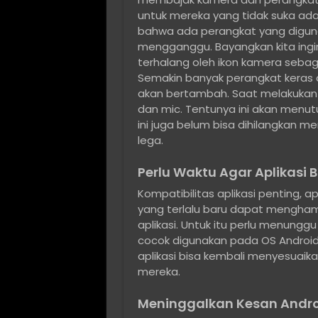
untuk mereka yang tidak suka ada 
bahwa ada perangkat yang diguna
mengganggu. Bayangkan kita ingin
terhalang oleh ikon kamera sebag
Semakin banyak perangkat keras di
akan bertambah. Saat melakukan v
dan mic. Tentunya ini akan menutupi
ini juga belum bisa dihilangkan m
lega.
Perlu Waktu Agar Aplikasi 
Kompatibilitas aplikasi penting, 
yang terlalu baru dapat mengha
aplikasi. Untuk itu perlu menunggu
cocok digunakan pada OS Android 
aplikasi bisa kembali menyesuai
mereka.
Meninggalkan Kesan Androi