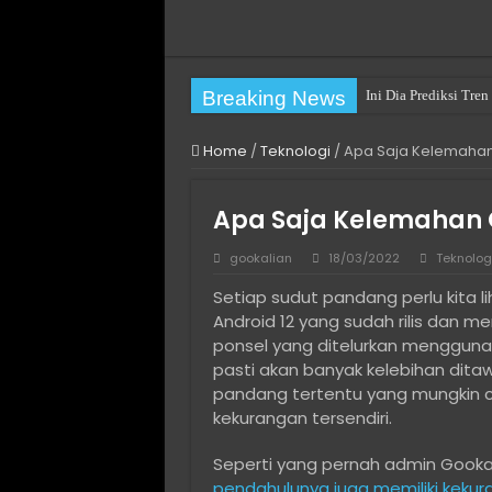
Breaking News
Ini Dia Prediksi Tr
Home
/
Teknologi
/
Apa Saja Kelemahan 
Apa Saja Kelemahan O
gookalian
18/03/2022
Teknolog
Setiap sudut pandang perlu kita 
Android 12 yang sudah rilis dan m
ponsel yang ditelurkan menggunak
pasti akan banyak kelebihan dita
pandang tertentu yang mungkin c
kekurangan tersendiri.
Seperti yang pernah admin Gooka
pendahulunya juga memiliki kekura