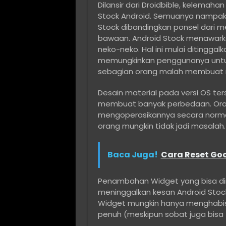
Dilansir dari Droidbible, kelemah
Stock Android. Semuanya nampak 
Stock dibandingkan ponsel dari 
bawaan. Android Stock menawark
neko-neko. Hal ini mulai ditinggal
memungkinkan penggunanya untuk
sebagian orang malah membuat r
Desain material pada versi OS t
membuat banyak perbedaan. Orang
mengoperasikannya secara normal
orang mungkin tidak jadi masalah
Baca Juga!
Cara Reset Go
Penambahan Widget yang bisa dimod
meninggalkan kesan Android Sto
Widget mungkin hanya menghabis
penuh (meskipun sobat juga bisa 