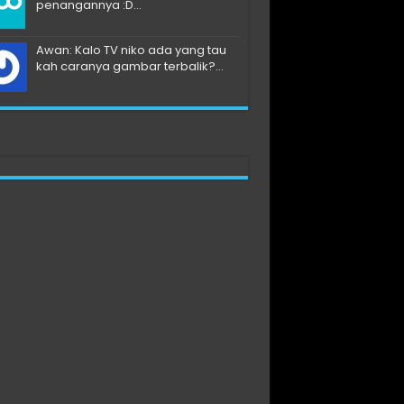
penangannya :D...
Awan: Kalo TV niko ada yang tau
kah caranya gambar terbalik?...