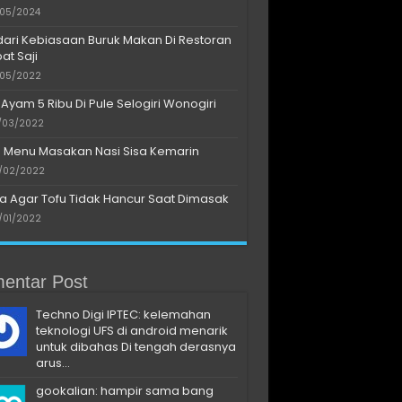
/05/2024
dari Kebiasaan Buruk Makan Di Restoran
at Saji
/05/2022
 Ayam 5 Ribu Di Pule Selogiri Wonogiri
/03/2022
s Menu Masakan Nasi Sisa Kemarin
/02/2022
a Agar Tofu Tidak Hancur Saat Dimasak
/01/2022
entar Post
Techno Digi IPTEC: kelemahan
teknologi UFS di android menarik
untuk dibahas Di tengah derasnya
arus...
gookalian: hampir sama bang