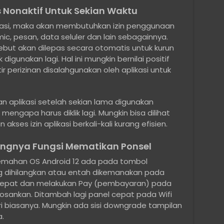
s Nonaktif Untuk Sekian Waktu
ikasi, maka akan membutuhkan izin penggunaan
ic, pesan, data seluler dan lain sebagainnya.
sebut akan dilepas secara otomatis untuk kurun
igunakan lagi. Hal ini mungkin bernilai positif
r perizinan disalahgunakan oleh aplikasi untuk
an aplikasi setelah sekian lama digunakan
ngapa harus diklik lagi. Mungkin bisa dilihat
ses izin aplikasi berkali-kali kurang efisien.
angnya Fungsi Mematikan Ponsel
elemahan OS Android 12 ada pada tombol
 dihilangkan atau entah dikemanakan pada
cepat dan melakukan Pay (pembayaran) pada
osankan. Ditambah lagi panel cepat pada Wifi
ri biasanya. Mungkin ada sisi downgrade tampilan
.