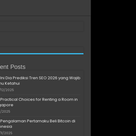
ent Posts
Ini Dia Prediksi Tren SEO 2026 yang Wajib
u Ketahui
/12/2025
Practical Choices for Renting a Room in
gapore
11/2025
Pengalaman Pertamaku Beli Bitcoin di
onesia
/11/2025