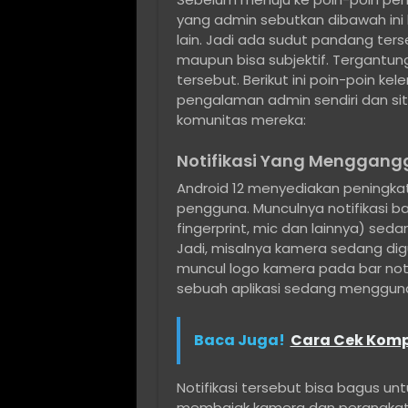
yang admin sebutkan dibawah ini
lain. Jadi ada sudut pandang ters
maupun bisa subjektif. Tergant
tersebut. Berikut ini poin-poin kel
pengalaman admin sendiri dan si
komunitas mereka:
Notifikasi Yang Menggang
Android 12 menyediakan peningkata
pengguna. Munculnya notifikasi 
fingerprint, mic dan lainnya) seda
Jadi, misalnya kamera sedang dig
muncul logo kamera pada bar not
sebuah aplikasi sedang menggun
Baca Juga!
Cara Cek Komp
Notifikasi tersebut bisa bagus u
membajak kamera dan perangkat k