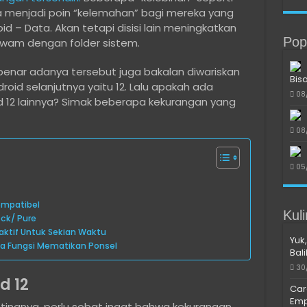
 menjadi poin “kelemahan” bagi mereka yang
id – Data. Akan tetapi disisi lain meningkatkan
Pop
am dengan folder sistem.
nar adanya tersebut juga bakalan diwariskan
Bis
oid selanjutnya yaitu 12. Lalu apakah ada
08
d 12 lainnya? Simak beberapa kekurangan yang
08
05
Kompatibel
Kul
ck/ Pure
aktif Untuk Sekian Waktu
Yuk,
ya Fungsi Mematikan Ponsel
Bal
30
d 12
Car
Emp
tingnya, perlu sobat ingat bahwa kekurangan