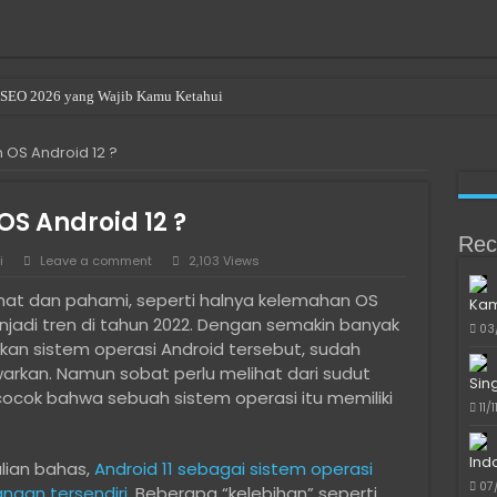
en SEO 2026 yang Wajib Kamu Ketahui
OS Android 12 ?
S Android 12 ?
Rec
i
Leave a comment
2,103 Views
lihat dan pahami, seperti halnya kelemahan OS
Kam
enjadi tren di tahun 2022. Dengan semakin banyak
03
an sistem operasi Android tersebut, sudah
warkan. Namun sobat perlu melihat dari sudut
Sin
ocok bahwa sebuah sistem operasi itu memiliki
11/
Ind
lian bahas,
Android 11 sebagai sistem operasi
07
ngan tersendiri.
Beberapa “kelebihan” seperti