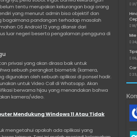
21
 belum tentu merupakan kekurangan bagi orang
endiri yang menurut admin bisa objektif dan
Hin
Cep
ung bagaimana pandangan terhadap masalah
emahan OS Android 12 yang dilansir dari
18
tus luar negeri beserta pengalaman pengguna di
Mie
24
Tip
gu
06
n privasi yang akan dirasa baik untuk
Car
bahwa sebuah perangkat biometrik (kamera,
23
ng digunakan oleh sebuah aplikasi di ponsel hadir.
unakan untuk Video Call di Whatsapp. Akan
ifikasi berwarna hijau yang menandakan bahwa
Kom
akan kamera/video.
uter Mendukung Windows 11 Atau Tidak
ntuk mengetahui apakah ada aplikasi yang
eras lainnya. Tapi ini malah menjadi kelemahan