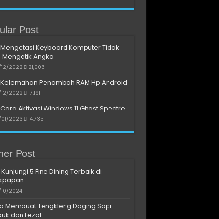
ular Post
Mengatasi Keyboard Komputer Tidak
a Mengetik Angka
/12/2022
21,003
Kelemahan Penambah RAM Hp Android
/12/2022
17,191
Cara Aktivasi Windows 11 Ghost Spectre
/01/2023
14,735
iner Post
 Kunjungi 5 Fine Dining Terbaik di
ikpapan
/10/2024
a Membuat Tengkleng Daging Sapi
uk dan Lezat