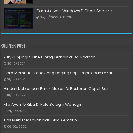
Cara Aktivasi Windows 11 Ghost Spectre
05/01/2023
14,735
Kuliner Post
Yuk, Kunjungi 5 Fine Dining Terbaik di Balikpapan
30/10/2024
Cara Membuat Tengkleng Daging Sapi Empuk dan Lezat
21/05/2024
Hindari Kebiasaan Buruk Makan Di Restoran Cepat Saji
18/05/2022
Mie Ayam 5 Ribu Di Pule Selogiri Wonogiri
24/03/2022
Tips Menu Masakan Nasi Sisa Kemarin
06/02/2022