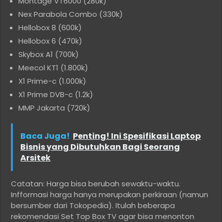
Montage VT6000 (280k)
Nex Parabola Combo (330k)
Hellobox 8 (600k)
Hellobox 6 (470k)
Skybox A1 (700k)
Meecol KT1 (1.800k)
X1 Prime-c (1.000k)
X1 Prime DVB-c (1.2k)
MMP Jakarta (720k)
Baca Juga!
Penting! Ini Spesifikasi Laptop
Bisnis yang Dibutuhkan Bagi Seorang
Arsitek
Catatan: Harga bisa berubah sewaktu-waktu.
Infformasi harga hanya merupakan perkiraan (namun
bersumber dari Tokopedia). Itulah beberapa
rekomendasi Set Top Box TV agar bisa menonton