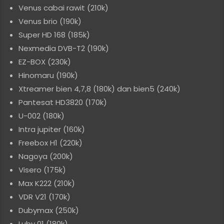
Venus cabai rawit (210k)
Venus brio (190k)
Super HD 168 (185k)
Nexmedia DVB-T2 (190k)
EZ-BOX (230k)
Hinomaru (190k)
Xtreamer bien 4,7,8 (180k) dan bien5 (240k)
Pantesat HD3820 (170k)
U-002 (180k)
Intra jupiter (160k)
Freebox H1 (220k)
Nagoya (200k)
Visero (175k)
Max K222 (210k)
VDR V21 (170k)
Dubymax (250k)
Luby 01 (180k)