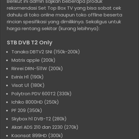
Berikut ini admin sajikan beberapa produk
rekomendasi Set Top Box TV yang bisa sobat cek
dahulu di toko online maupun toko offline beserta
rincian spesifikasi yang dimilikinya. Sekaligus untuk
harga rentang sekitar (kurang lebihnya):
STB DVB T2 Only
Tanaka DBTV2 SNI (150k-200k)
Matrix apple (200k)
Rinrei DRN-511W (200k)
Evinix H1 (190k)
Visat U1 (180K)
Polytron PDV 600T2 (330k)
Ichiko 8000HD (250k)
PF 209 (350k)
Skybox h1 DVB-T2 (280k)
Akari ADS 210 dan 2230 (270k)
Kaonsat 899HD (300k)