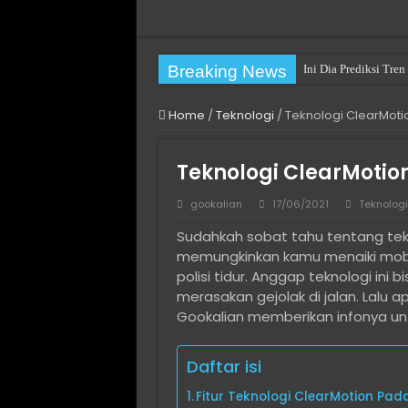
Breaking News
Ini Dia Prediksi Tr
Practical Choices fo
Home
/
Teknologi
/
Teknologi ClearMoti
Teknologi ClearMotio
gookalian
17/06/2021
Teknologi
Sudahkah sobat tahu tentang tekn
memungkinkan kamu menaiki mobi
polisi tidur. Anggap teknologi ini
merasakan gejolak di jalan. Lalu 
Gookalian memberikan infonya un
Daftar isi
Fitur Teknologi ClearMotion Pad