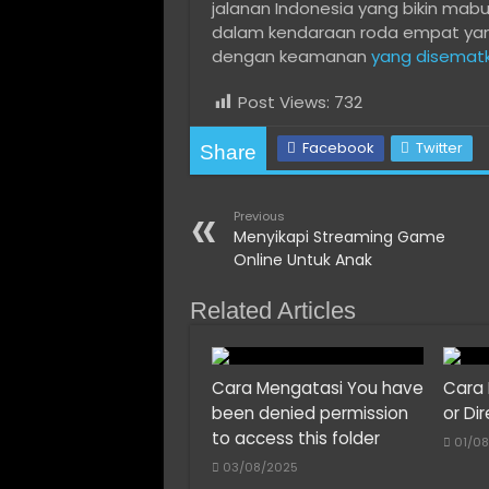
jalanan Indonesia yang bikin mab
dalam kendaraan roda empat yang 
dengan keamanan
yang disematk
Post Views:
732
Facebook
Twitter
Share
Previous
Menyikapi Streaming Game
Online Untuk Anak
Related Articles
Cara Mengatasi You have
Cara 
been denied permission
or Di
to access this folder
01/0
03/08/2025