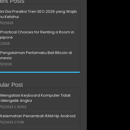
ent Posts
Ini Dia Prediksi Tren SEO 2026 yang Wajib
u Ketahui
/12/2025
Practical Choices for Renting a Room in
gapore
11/2025
Pengalaman Pertamaku Beli Bitcoin di
onesia
/11/2025
ular Post
Mengatasi Keyboard Komputer Tidak
a Mengetik Angka
/12/2022
21,002
Kelemahan Penambah RAM Hp Android
/12/2022
17,191