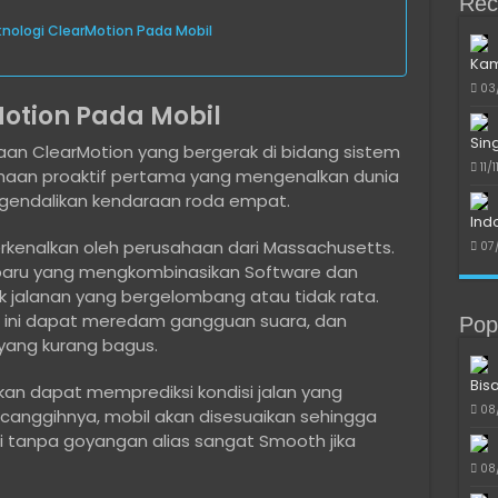
Rec
nologi ClearMotion Pada Mobil
Kam
03
Motion Pada Mobil
Sin
haan ClearMotion yang bergerak di bidang sistem
11/
aan proaktif pertama yang mengenalkan dunia
gendalikan kendaraan roda empat.
Ind
perkenalkan oleh perusahaan dari Massachusetts.
07
aru yang mengkombinasikan Software dan
jalanan yang bergelombang atau tidak rata.
i ini dapat meredam gangguan suara, dan
Pop
 yang kurang bagus.
Bis
kan dapat memprediksi kondisi jalan yang
08
or canggihnya, mobil akan disesuaikan sehingga
tanpa goyangan alias sangat Smooth jika
08