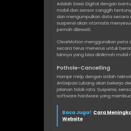
Adalah Sasis Digital dengan bantu
mobil dan sensor canggih tentunya
dan mengumpulkan data secara onl
suspensi akan otomatis menyesuai
pernah dilewati.
ClearMotion menggunakan peta den
secara terus menerus untuk beradapt
lainnya yang bisa dinikmati mobil 
Pothole-Cancelling
Hampir mirip dengan istilah tekno
Antisipasi Lubang akan bekerja d
jalanan tidak rata. Suspensi, sen
software hardware yang membuat
Baca Juga!
Cara Meningka
Website