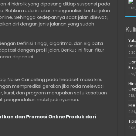
an 4 hidrolik yang dipasang ditiap suspensi pada
05
. Bahkan roda ini akan menganalisis kontur jalan
ine. Sehingga kedepannya saat jalan dilewati,
kan diri dengan jenis jalanan yang sudah
Kul
Yuk,
gan Definisi Tinggi, algoritma, dan Big Data
Bal
asi dengan profil jalan. Berikut ini fitur-fitur
30
masa depan ini.
Car
Emp
21
logi Noise Cancelling pada headset masa kini.
Hin
engan memprediksi gerakan jika roda melewati
Cep
sor, kursi, dan program merupakan satu kesatuan
18
 pengendalian mobil jadi nyaman.
Mie
24
tkan dan Promosi Online Produk dari
Tip
06