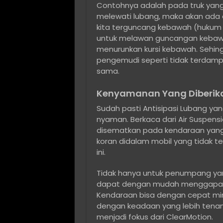
Contohnya adalah pada truk yang t
melewati lubang, maka akan ada
kita terguncang kebawah (hukum 
untuk melawan guncangan kebaw
menurunkan kursi kebawah. Sehin
pengemudi seperti tidak terdampa
sama.
Kenyamanan Yang Diberika
Sudah pasti Antisipasi Lubang ya
nyaman. Berkaca dari Air Suspens
disematkan pada kendaraan yang 
koran didalam mobil yang tidak t
ini.
Tidak hanya untuk penumpang yang
dapat dengan mudah menggapai 
Kendaraan bisa dengan cepat min
dengan keadaan yang lebih tenang.
menjadi fokus dari ClearMotion.