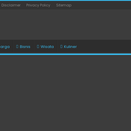
Disclaimer
Privacy Policy
Sitemap
uarga
Bisnis
Wisata
Kuliner