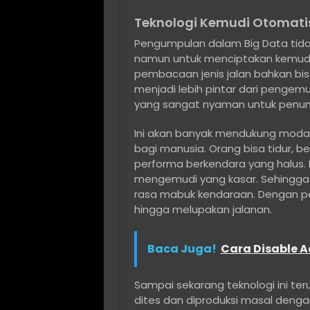
Teknologi Kemudi Otomati
Pengumpulan dalam Big Data tidak
namun untuk menciptakan kemudi 
pembacaan jenis jalan bahkan bis
menjadi lebih pintar dari pengem
yang sangat nyaman untuk penu
Ini akan banyak mendukung moda 
bagi manusia. Orang bisa tidur,
performa berkendara yang halus. 
mengemudi yang kasar. Sehingga 
rasa mabuk kendaraan. Dengan pe
hingga melupakan jalanan.
Baca Juga!
Cara Disable A
Sampai sekarang teknologi ini te
dites dan diproduksi masal denga