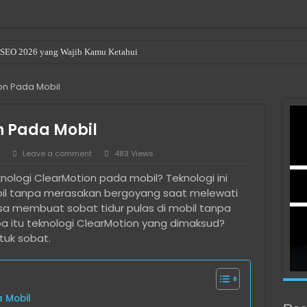
en SEO 2026 yang Wajib Kamu Ketahui
r Renting a Room in Singapore
on Pada Mobil
n Pada Mobil
Leave a comment
483 Views
ologi ClearMotion pada mobil? Teknologi ini
l tanpa merasakan bergoyang saat melewati
 bisa membuat sobat tidur pulas di mobil tanpa
apa itu teknologi ClearMotion yang dimaksud?
tuk sobat.
a Mobil