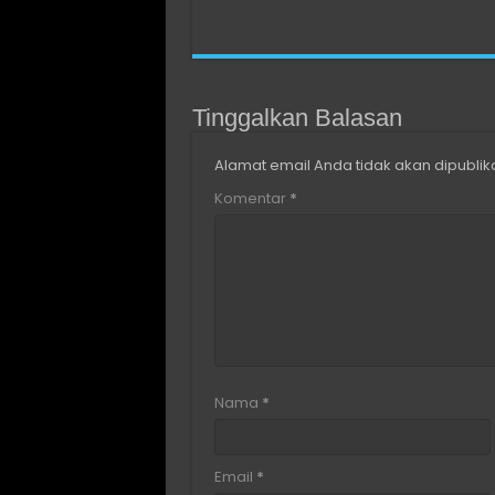
Tinggalkan Balasan
Alamat email Anda tidak akan dipublik
Komentar
*
Nama
*
Email
*