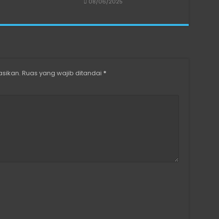
08/06/2025
asikan.
Ruas yang wajib ditandai
*