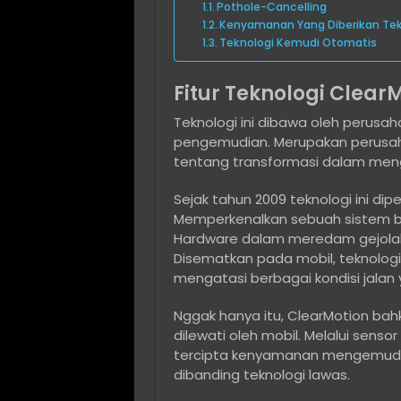
Pothole-Cancelling
Kenyamanan Yang Diberikan Tek
Teknologi Kemudi Otomatis
Fitur Teknologi Clear
Teknologi ini dibawa oleh perusa
pengemudian. Merupakan perusah
tentang transformasi dalam men
Sejak tahun 2009 teknologi ini di
Memperkenalkan sebuah sistem b
Hardware dalam meredam gejolak 
Disematkan pada mobil, teknolog
mengatasi berbagai kondisi jalan
Nggak hanya itu, ClearMotion bah
dilewati oleh mobil. Melalui sens
tercipta kenyamanan mengemudi 
dibanding teknologi lawas.