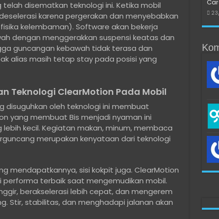
Car
elah disematkan teknologi ini. Ketika mobil
23
 deselerasi karena pergerakan dan menyebabkan
fisika kelembaman). Software akan bekerja
ah dengan menggerakkan suspensi keatas dan
Kom
gga guncangan kebawah tidak terasa dan
k alias masih tetap stay pada posisi yang
n Teknologi ClearMotion Pada Mobil
ng disuguhkan oleh teknologi ini membuat
ion yang membuat Bis menjadi nyaman ini
lebih kecil. Kegiatan makan, minum, membaca
erguncang merupakan kenyataan dari teknologi
 mendapatkannya, sisi kokpit juga. ClearMotion
performa terbaik saat mengemudikan mobil.
ggir, berakselerasi lebih cepat, dan mengerem
 Stir, stabilitas, dan menghadapi jalanan akan