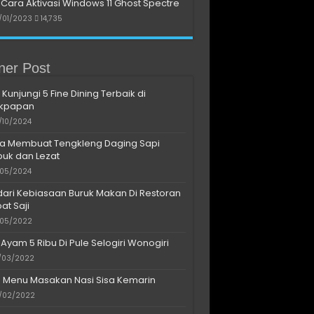
Cara Aktivasi Windows 11 Ghost Spectre
/01/2023
14,735
iner Post
 Kunjungi 5 Fine Dining Terbaik di
ikpapan
/10/2024
a Membuat Tengkleng Daging Sapi
uk dan Lezat
/05/2024
dari Kebiasaan Buruk Makan Di Restoran
at Saji
/05/2022
 Ayam 5 Ribu Di Pule Selogiri Wonogiri
/03/2022
s Menu Masakan Nasi Sisa Kemarin
/02/2022