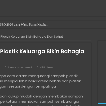
en SEO 2026 yang Wajib Kamu Ketahui
r Renting a Room in Singapore
lastik Keluarga Bikin Bahagia Dan Sehat
u Beli Bitcoin di Indonesia
ave been denied permission to access this folder
astik Keluarga Bikin Bahagia
le or Directory is Corrupted
als in Bali: Expat & Digital Nomad Resource
a
Leave a comment
498 Views
indows 10/11 di Laptop Intel Gen 10 ke Atas Saat SSD Tidak Terdeteksi
apa cara dalam mengurangi sampah plastik
ngkau untuk Developer Freelance
 menjadi lebih baik karena bebas dari plastik.
l Media yang Bantu Produk Lebih Dikenal
ragam sesuai dengan tempatnya.
 Digital Tanpa Harus Jadi Ahli IT
edesaan, cukup mudah dengan membakar sampah
au di perkotaan membakar sampah sembarangan