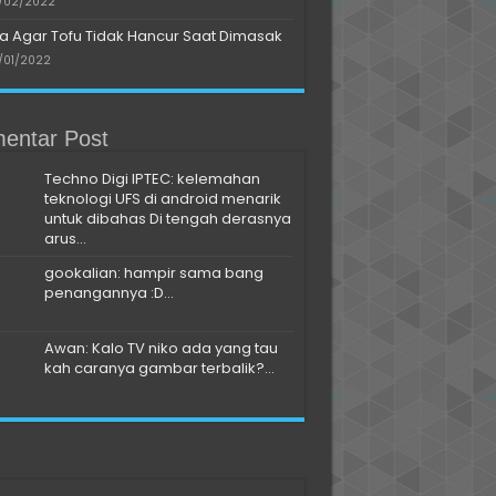
/02/2022
a Agar Tofu Tidak Hancur Saat Dimasak
/01/2022
entar Post
Techno Digi IPTEC: kelemahan
teknologi UFS di android menarik
untuk dibahas Di tengah derasnya
arus...
gookalian: hampir sama bang
penangannya :D...
Awan: Kalo TV niko ada yang tau
kah caranya gambar terbalik?...