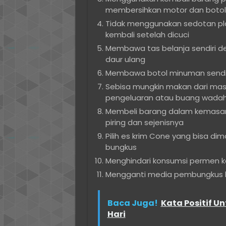
membersihkan motor dan botol s
Tidak menggunakan sedotan plas
kembali setelah dicuci
Membawa tas belanja sendiri d
daur ulang
Membawa botol minuman sendi
Sebisa mungkin makan dari ma
pengeluaran atau buang wada
Membeli barang dalam kemasan 
piring dan sejenisnya
Pilih es krim Cone yang bisa d
bungkus
Menghindari konsumsi permen k
Mengganti media pembungkus la
Baca Juga!
Kata Positif U
Hari