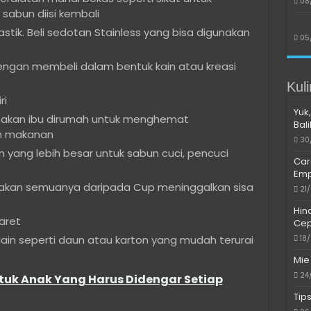
08
abun diisi kembali
tik. Beli sedotan Stainless yang bisa digunakan
05
engan membeli dalam bentuk kain atau kreasi
Kul
ri
Yuk,
sakan ibu dirumah untuk menghemat
Bal
h makanan
30
yang lebih besar untuk sabun cuci, pencuci
Car
Emp
imakan semuanya daripada Cup meninggalkan sisa
21
Hin
aret
Cep
in seperti daun atau karton yang mudah terurai
18
Mie
24
ntuk Anak Yang Harus Didengar Setiap
Tip