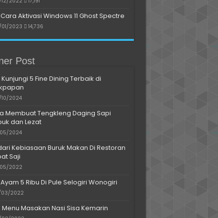
/12/2022
17,191
Cara Aktivasi Windows 11 Ghost Spectre
/01/2023
14,736
iner Post
 Kunjungi 5 Fine Dining Terbaik di
ikpapan
/10/2024
a Membuat Tengkleng Daging Sapi
uk dan Lezat
/05/2024
dari Kebiasaan Buruk Makan Di Restoran
at Saji
/05/2022
 Ayam 5 Ribu Di Pule Selogiri Wonogiri
/03/2022
s Menu Masakan Nasi Sisa Kemarin