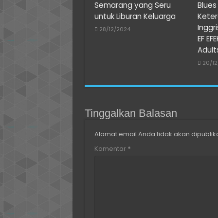
Semarang yang Seru
Blue
untuk Liburan Keluarga
Kete
Inggr
28/12/2024
EF EFE
Adult
20/1
Tinggalkan Balasan
Alamat email Anda tidak akan dipublik
Komentar
*