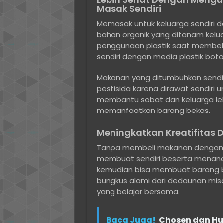
Masak Sendiri
Memasak untuk keluarga sendiri
bahan organik yang ditanam kelua
penggunaan plastik saat membeli
sendiri dengan media plastik boto
Makanan yang ditumbuhkan sendiri 
pestisida karena dirawat sendiri 
membantu sobat dan keluarga le
memanfaatkan barang bekas.
Meningkatkan Kreatifitas Da
Tanpa membeli makanan dengan bun
membuat sendiri beserta menanam
kemudian bisa membuat barang bek
bungkus alami dari dedaunan misal
yang belajar bersama.
Baca Juga!
Chosen dan H