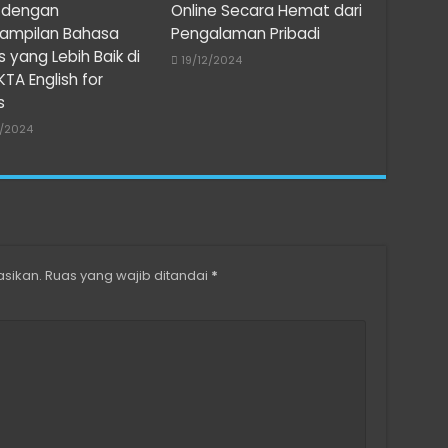
s dengan
Online Secara Hemat dari
rampilan Bahasa
Pengalaman Pribadi
is yang Lebih Baik di
19/12/2024
KTA English for
s
2/2024
asikan.
Ruas yang wajib ditandai
*