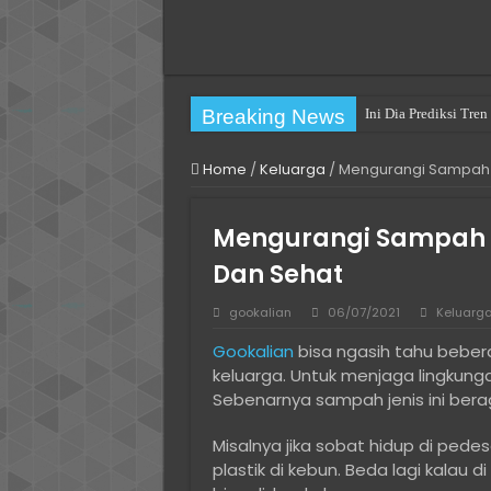
Breaking News
Ini Dia Prediksi Tr
Practical Choices fo
Home
/
Keluarga
/
Mengurangi Sampah P
Pengalaman Pertamak
Cara Mengatasi You h
Mengurangi Sampah Pl
Cara Mengatasi The fi
Dan Sehat
Long Term Villa Rent
gookalian
06/07/2021
Keluarg
Cara Install Ulang W
Gookalian
bisa ngasih tahu beber
Solusi Hosting Terja
keluarga. Untuk menjaga lingkungan
Jasa Komentar Sosia
Sebenarnya sampah jenis ini be
Cara Menjaga Privasi
Misalnya jika sobat hidup di p
plastik di kebun. Beda lagi kal