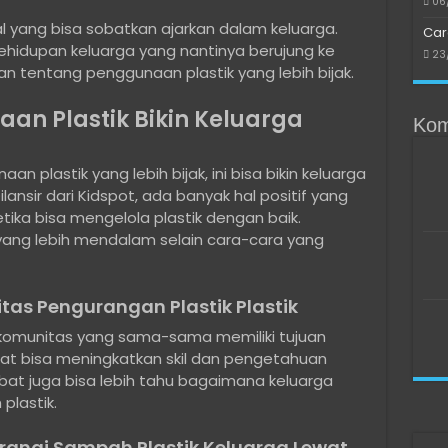
06
l yang bisa sobatkan ajarkan dalam keluarga.
Car
 kehidupan keluarga yang nantinya berujung ke
23
 tentang penggunaan plastik yang lebih bijak.
n Plastik Bikin Keluarga
Kom
lastik yang lebih bijak, ini bisa bikin keluarga
ilansir dari Kidspot, ada banyak hal positif yang
ika bisa mengelola plastik dengan baik.
ang lebih mendalam selain cara-cara yang
as Pengurangan Plastik Plastik
komunitas yang sama-sama memiliki tujuan
at bisa meningkatkan skil dan pengetahuan
bat juga bisa lebih tahu bagaimana keluarga
plastik.
rangi Sampah Plastik Keluarga Lewat