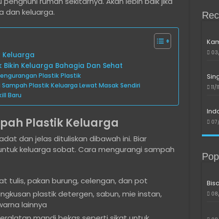
enghuni rumah sekitarnya. Akan lebih baik jika
ta dan keluarga.
Rec
Kam
03
k Keluarga
 Bikin Keluarga Bahagia Dan Sehat
ngurangan Plastik Plastik
Sin
 Sampah Plastik Keluarga Lewat Masak Sendiri
11/
ill Baru
Ind
pah Plastik Keluarga
07
at dan jelas dituliskan dibawah ini. Biar
 untuk keluarga sobat. Cara mengurangi sampah
Pop
at tulis, pakan burung, celengan, dan pot
Bis
gkusan plastik detergen, sabun, mie instan,
08
warna lainnya
ralatan mandi bekas seperti sikat untuk