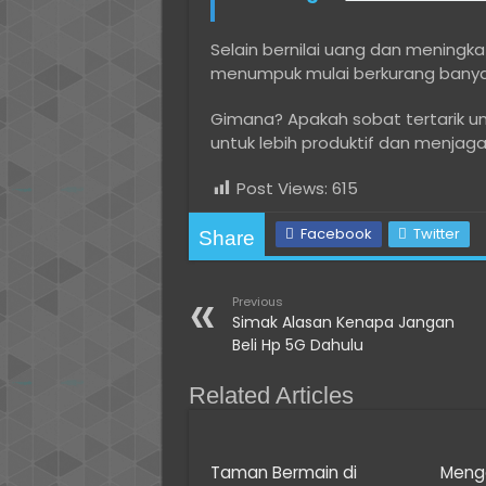
Selain bernilai uang dan meningk
menumpuk mulai berkurang banyak.
Gimana? Apakah sobat tertarik u
untuk lebih produktif dan menjaga
Post Views:
615
Facebook
Twitter
Share
Previous
Simak Alasan Kenapa Jangan
Beli Hp 5G Dahulu
Related Articles
Taman Bermain di
Menga