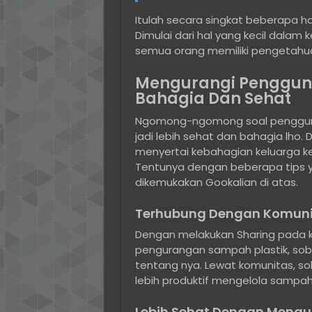
Itulah secara singkat beberapa ha
Dimulai dari hal yang kecil dalam
semua orang memiliki pengetahuan
Mengurangi Penggunaa
Bahagia Dan Sehat
Ngomong-ngomong soal penggunaan p
jadi lebih sehat dan bahagia lho. D
menyertai kebahagian keluarga ket
Tentunya dengan beberapa tips y
dikemukakan Gookalian di atas.
Terhubung Dengan Komunit
Dengan melakukan Sharing pada 
pengurangan sampah plastik, sob
tentang nya. Lewat komunitas, so
lebih produktif mengelola sampah 
Lebih Sehat Dengan Mengu