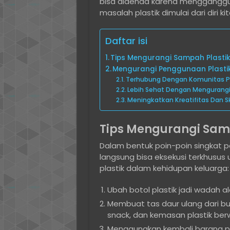
bisa didenda karena mengganggu p
masalah plastik dimulai dari diri ki
Daftar isi
Tips Mengurangi Sampah Plasti
Mengurangi Penggunaan Plastik
Terhubung Dengan Komunitas Pe
Lebih Sehat Dengan Mengurangi
Meningkatkan Kreatifitas Dan Sk
Tips Mengurangi Sam
Dalam bentuk poin-poin singkat pad
langsung bisa eksekusi terkhusus
plastik dalam kehidupan keluarga:
Ubah botol plastik jadi wadah al
Membuat tas daur ulang dari bun
snack, dan kemasan plastik ber
Menggunakan kembali barang pe