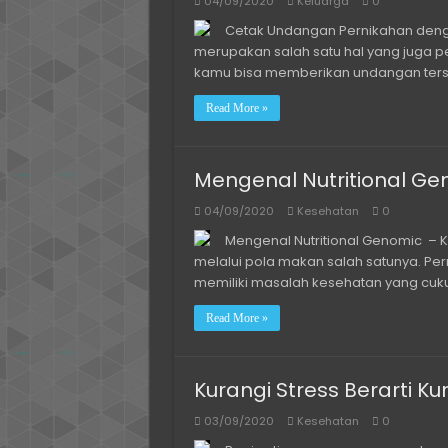
04/09/2020
Keluarga
0
Cetak Undangan Pernikahan deng
merupakan salah satu hal yang juga p
kamu bisa memberikan undangan terse
Read More »
Mengenal Nutritional Geno
04/09/2020
Kesehatan
0
Mengenal Nutritional Genomic – 
melalui pola makan salah satunya. Per
memiliki masalah kesehatan yang cukup 
Read More »
Kurangi Stress Berarti K
03/09/2020
Kesehatan
0