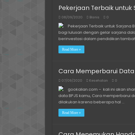
Pekerjaan Terbaik untuk 
08/09/2020
Bisnis
0
Pekerjaan Terbaik untuk Sarjana B
bagi lulusan dengan gelar sarjana da
berinvestasi dalam pendidikan tambaha
Read More »
Cara Memperbarui Data
07/09/2020
Kesehatan
0
gookalian.com – kali ini akan sh
data BPJS kamu, Cara memperbarui da
dilakukan karena beberapa hal …
Read More »
Cara Menemukan Handp