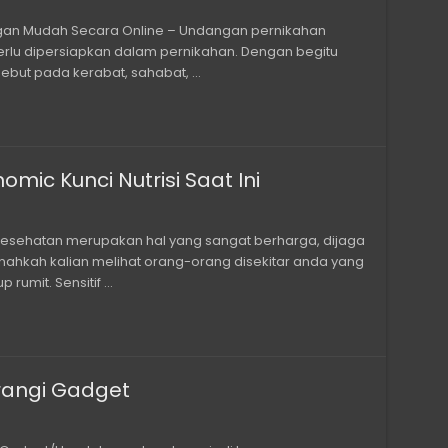
an Mudah Secara Online – Undangan pernikahan
erlu dipersiapkan dalam pernikahan. Dengan begitu
but pada kerabat, sahabat, …
mic Kunci Nutrisi Saat Ini
Kesehatan merupakan hal yang sangat berharga, dijaga
nahkah kalian melihat orang-orang disekitar anda yang
rumit. Sensitif …
urangi Gadget