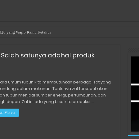
2026 yang Wajib Kamu Ketahui
ng a Room in Singapore
Salah satunya adahal produk
ara umum tubuh kita membutuhkan berbagai zat yang
kandung dalam makanan. Tentunya zat tersebut akan
lah tubuh menjadi sumber energi, pertumbuhan, dan
ghidupan. Zat ini ada yang bisa kita produksi …
ad More »