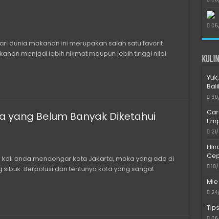
05
ari dunia makanan ini merupakan salah satu favorit
nan menjadi lebih nikmat maupun lebih tinggi nilai
Kulin
Yuk,
Bal
30
Car
a yang Belum Banyak Diketahui
Emp
21
Hin
Cep
p kali anda mendengar kata Jakarta, maka yang ada di
18
sibuk. Berpolusi dan tentunya kota yang sangat
Mie
24
Tip
06