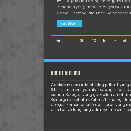
Bagi setiap orang, menggunaka
tersendiri yang dapat mengisi waktu l
Game, Chatting, atau ber-Selancar di
Read More »
« First
...
30
40
50
«
56
About Author
Gookalian.com adalah blog pribadi yang d
Situs ini mempunyai misi, berbagi informasi 
semua. Kategori yang gookalian ambil masi
Keluarga, Kesehatan, Kuliner, Teknologi da
dengan komentar, kritik dan saran yang m
bisa kontak langsung adminya melalui ha