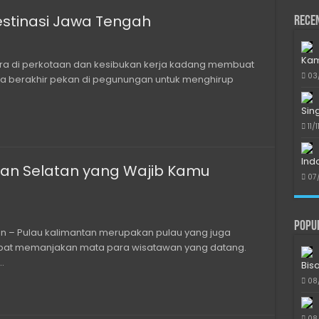
estinasi Jawa Tengah
Rece
Kam
ara di perkotaan dan kesibukan kerja kadang membuat
03
da berakhir pekan di pegunungan untuk menghirup
Sin
11/
Ind
tan Selatan yang Wajib Kamu
07
Popu
an – Pulau kalimantan merupakan pulau yang juga
apat memanjakan mata para wisatawan yang datang.
…
Bis
08
08