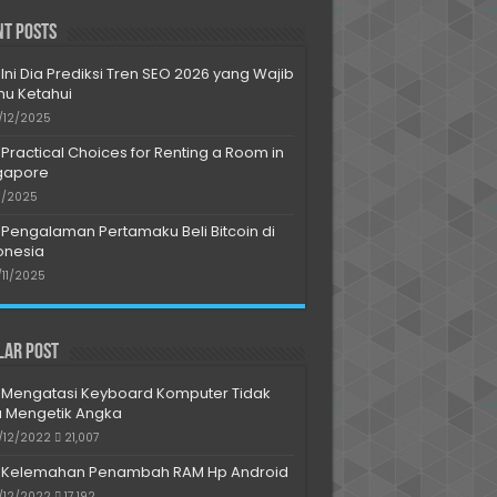
nt Posts
Ini Dia Prediksi Tren SEO 2026 yang Wajib
u Ketahui
/12/2025
Practical Choices for Renting a Room in
gapore
11/2025
Pengalaman Pertamaku Beli Bitcoin di
onesia
/11/2025
lar Post
Mengatasi Keyboard Komputer Tidak
a Mengetik Angka
/12/2022
21,007
Kelemahan Penambah RAM Hp Android
/12/2022
17,192