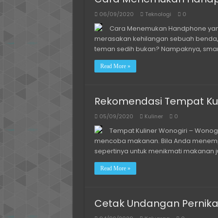
06/09/2020
Teknologi
0
Cara Menemukan Handphone yang
merasakan kehilangan sebuah benda, 
teman sedih bukan? Nampaknya, smar
Read More »
Rekomendasi Tempat Kul
05/09/2020
Kuliner
0
Tempat Kuliner Wonogiri – Wonogir
mencoba makanan. Bila Anda menempa
sepertinya untuk menikmati makanan j
Read More »
Cetak Undangan Pernik