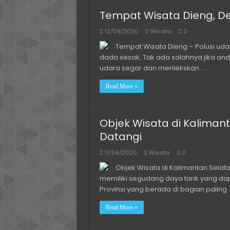
Tempat Wisata Dieng, D
12/09/2020
Wisata
0
Tempat Wisata Dieng – Polusi ud
dada sesak. Tak ada salahnya jika an
udara segar dan merilekskan …
Read More »
Objek Wisata di Kaliman
Datangi
11/09/2020
Wisata
0
Objek Wisata di Kalimantan Selat
memiliki segudang daya tarik yang d
Provinsi yang berada di bagian paling 
Read More »