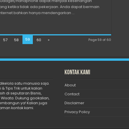
n Gadget/Handphone dapat menjadi kesenangan
uang ketika tidak ada pekerjaan. Anda dapat bermain
 Internet bahkan hanya mendengarkan …
59
57
58
60
»
Page 59 of 60
Kontak Kami
ikelola satu manusia saja.
About
& Tips Trik untuk kalian
h di seputaran Bisnis,
Contact
n Wisata. Dukung gookalian,
Disclaimer
embangun ya! Kalian juga
laman kontak kami.
Privacy Policy