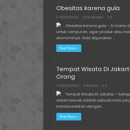
Obesitas karena gula
10/09/2020
Kesehatan
0
Obesitas karena gula – Si manis d
untuk campuran, agar produk atau maka
ekonominya. Gula digunakan …
Read More »
Tempat Wisata Di Jakart
Orang
09/09/2020
Wisata
0
Tempat Wisata Di Jakarta – Setia
dalam benak adalah sebuah kota yang 
membosankan dengan …
Read More »