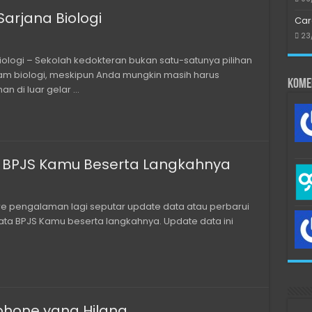
Sarjana Biologi
Car
23
iologi – Sekolah kedokteran bukan satu-satunya pilihan
lam biologi, meskipun Anda mungkin masih harus
Kome
n di luar gelar …
 BPJS Kamu Beserta Langkahnya
are pengalaman lagi seputar update data atau perbarui
ta BPJS Kamu beserta langkahnya. Update data ini
hone yang Hilang