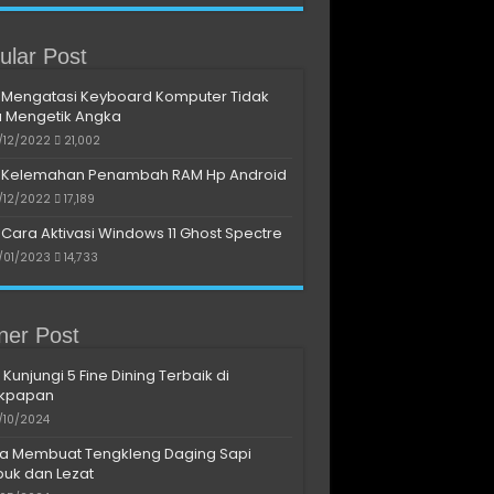
ular Post
Mengatasi Keyboard Komputer Tidak
a Mengetik Angka
/12/2022
21,002
Kelemahan Penambah RAM Hp Android
/12/2022
17,189
Cara Aktivasi Windows 11 Ghost Spectre
/01/2023
14,733
iner Post
 Kunjungi 5 Fine Dining Terbaik di
ikpapan
/10/2024
a Membuat Tengkleng Daging Sapi
uk dan Lezat