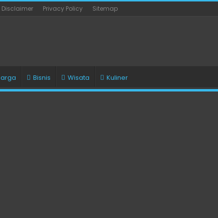
Disclaimer
Privacy Policy
Sitemap
uarga
Bisnis
Wisata
Kuliner