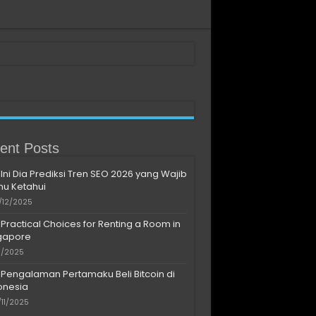
ent Posts
Ini Dia Prediksi Tren SEO 2026 yang Wajib
u Ketahui
/12/2025
Practical Choices for Renting a Room in
gapore
11/2025
Pengalaman Pertamaku Beli Bitcoin di
onesia
/11/2025