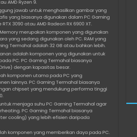
tau AMD Ryzen 9.
tanggung jawab untuk menghasilkan gambar yang
grafis yang biasanya digunakan dalam PC Gaming
e RTX 3090 atau AMD Radeon RX 6900 XT.
 Memory merupakan komponen yang digunakan
ra yang sedang digunakan oleh PC. RAM yang
ing Termahal adalah 32 GB atau bahkan lebih.
panan adalah komponen yang digunakan untuk
pada PC. PC Gaming Termahal biasanya
rive) dengan kapasitas besar.
alah komponen utama pada PC yang
n lainnya. PC Gaming Termahal biasanya
an chipset yang mendukung performa tinggi
0.
n untuk menjaga suhu PC Gaming Termahal agar
rheating. PC Gaming Termahal biasanya
r cooling) yang lebih efisien daripada
dalah komponen yang memberikan daya pada PC.