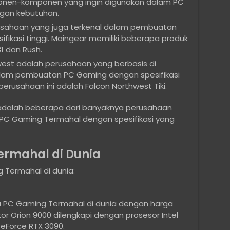
onen-komponen yang ingin digunakan dalam PC
gan kebutuhan.
usahaan yang juga terkenal dalam pembuatan
ikasi tinggi. Maingear memiliki beberapa produk
1 dan Rush.
west adalah perusahaan yang berbasis di
dalam pembuatan PC Gaming dengan spesifikasi
 perusahaan ini adalah Falcon Northwest Tiki.
adalah beberapa dari banyaknya perusahaan
PC Gaming Termahal dengan spesifikasi yang
ermahal di Dunia
 Termahal di dunia:
tu PC Gaming Termahal di dunia dengan harga
or Orion 9000 dilengkapi dengan prosesor Intel
GeForce RTX 3090.