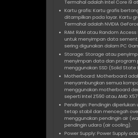
Termahal adalah Intel Core i9 a
Kartu grafis: Kartu grafis ber
ditampilkan pada layar. Kartu 
Termahal adalah NVIDIA GeForc
RAM: RAM atau Random Access
untuk menyimpan data sementa
sering digunakan dalam PC Gam
Storage: Storage atau penyim
menyimpan data dan program 
menggunakan SSD (Solid State D
Motherboard: Motherboard ad
menyambungkan semua kompone
menggunakan motherboard deng
seperti Intel Z590 atau AMD X57
Pendingin: Pendingin diperluka
tetap stabil dan mencegah ove
menggunakan pendingin air (wate
pendingin udara (air cooling).
Power Supply: Power Supply a