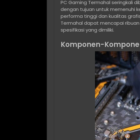
PC Gaming Termahal seringkali d
dengan tujuan untuk memenuhi 
performa tinggi dan kualitas grafi
Termahal dapat mencapai ribuan 
spesifikasi yang dimiliki.
Komponen-Komponen