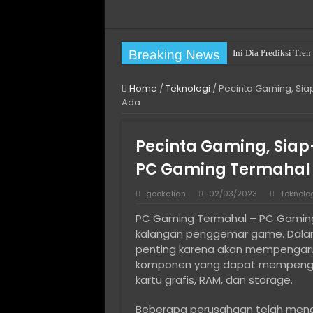
Breaking News
Ini Dia Prediksi Tr
Home
/
Teknologi
/
Pecinta Gaming, Sia
Ada
Pecinta Gaming, Siap
PC Gaming Termahal
gookalian
02/03/2023
Teknolo
PC Gaming Termahal – PC Gaming 
kalangan penggemar game. Dala
penting karena akan mempengar
komponen yang dapat mempengaru
kartu grafis, RAM, dan storage.
Beberapa perusahaan telah menc