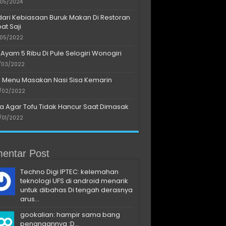
/05/2024
dari Kebiasaan Buruk Makan Di Restoran
at Saji
/05/2022
 Ayam 5 Ribu Di Pule Selogiri Wonogiri
/03/2022
s Menu Masakan Nasi Sisa Kemarin
/02/2022
a Agar Tofu Tidak Hancur Saat Dimasak
/01/2022
entar Post
Techno Digi IPTEC: kelemahan
teknologi UFS di android menarik
untuk dibahas Di tengah derasnya
arus...
gookalian: hampir sama bang
penangannya :D...