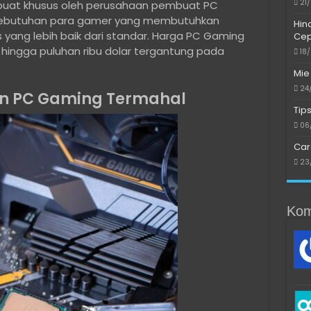
21
ibuat khusus oleh perusahaan pembuat PC
kebutuhan para gamer yang membutuhkan
Hin
s yang lebih baik dari standar. Harga PC Gaming
Cep
hingga puluhan ribu dolar tergantung pada
18
Mie
24
 PC Gaming Termahal
Tip
06
Car
23
Kom