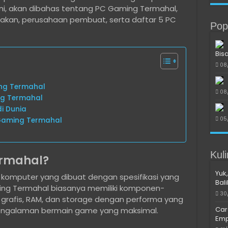
 ini, akan dibahas tentang PC Gaming Termahal,
an, perusahaan pembuat, serta daftar 5 PC
Pop
Bis
08
ng Termahal
08
g Termahal
i Dunia
05
Gaming Termahal
Kul
ermahal?
Yuk,
 komputer yang dibuat dengan spesifikasi yang
Bal
ing Termahal biasanya memiliki komponen-
30
 grafis, RAM, dan storage dengan performa yang
Car
engalaman bermain game yang maksimal.
Emp