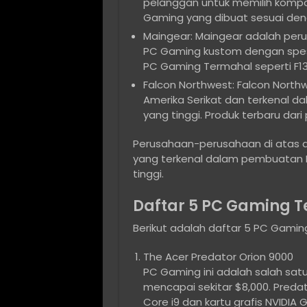
pelanggan untuk memilih komp
Gaming yang dibuat sesuai den
Maingear: Maingear adalah per
PC Gaming kustom dengan spesif
PC Gaming Termahal seperti F13
Falcon Northwest: Falcon North
Amerika Serikat dan terkenal 
yang tinggi. Produk terbaru dari
Perusahaan-perusahaan di atas 
yang terkenal dalam pembuatan 
tinggi.
Daftar 5 PC Gaming T
Berikut adalah daftar 5 PC Gaming
The Acer Predator Orion 9000
PC Gaming ini adalah salah sa
mencapai sekitar $8,000. Predat
Core i9 dan kartu grafis NVIDIA 