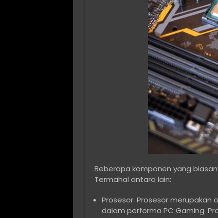
Beberapa komponen yang biasan
Termahal antara lain:
Prosesor: Prosesor merupakan 
dalam performa PC Gaming. Pro