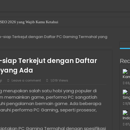
en SEO 2026 yang Wajib Kamu Ketahui
p-siap Terkejut dengan Daftar PC Gaming Termahal yang
-siap Terkejut dengan Daftar
Rec
 yang Ada
Kam
gi
Leave a comment
1,019 Views
03
merupakan salah satu hobi yang populer di
m memainkan game, performa PC sangatlah
Sin
uhi pengalaman bermain game. Ada beberapa
11/
hi performa PC Gaming, seperti prosesor,
Ind
07
iptakan PC Gaming Termahal dengan spesifikasi