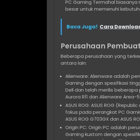
PC Gaming Termahal biasanya
besar untuk memenuhi kebutuh
Baca Juga!
Cara Download
Perusahaan Pembuat
Beberapa perusahaan yang terk
antara lain:
Alienware: Alienware adalah p
Gaming dengan spesifikasi tingg
Dell dan telah merilis beberap
Aurora R11 dan Alienware Area-51
ASUS ROG: ASUS ROG (Republic 
fokus pada perangkat PC Gaming
ASUS ROG G703GX dan ASUS ROG
Origin PC: Origin PC adalah p
Gaming kustom dengan spesifika