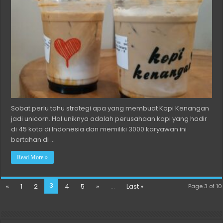
Sobat perlu tahu strategi apa yang membuat Kopi Kenangan
jadi unicorn. Hal uniknya adalah perusahaan kopi yang hadir
di 45 kota di Indonesia dan memiliki 3000 karyawan ini
bertahan di …
Read More »
3
«
1
2
4
5
»
...
Last »
Page 3 of 10