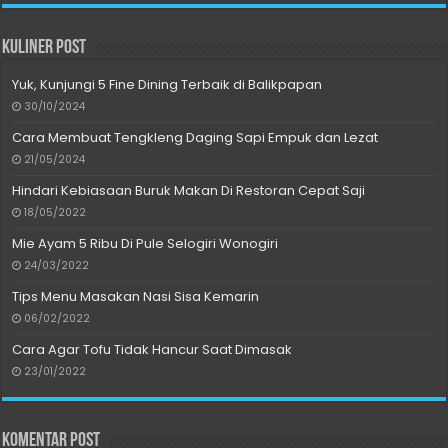
Kuliner Post
Yuk, Kunjungi 5 Fine Dining Terbaik di Balikpapan
30/10/2024
Cara Membuat Tengkleng Daging Sapi Empuk dan Lezat
21/05/2024
Hindari Kebiasaan Buruk Makan Di Restoran Cepat Saji
18/05/2022
Mie Ayam 5 Ribu Di Pule Selogiri Wonogiri
24/03/2022
Tips Menu Masakan Nasi Sisa Kemarin
06/02/2022
Cara Agar Tofu Tidak Hancur Saat Dimasak
23/01/2022
Komentar Post