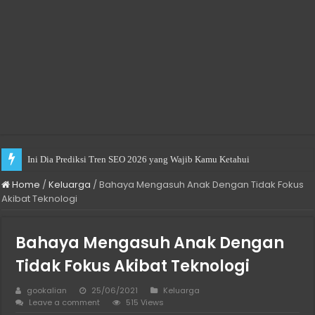
Ini Dia Prediksi Tren SEO 2026 yang Wajib Kamu Ketahui
Practical Choices for Renting a Room in Singapore
Home
/
Keluarga
/
Bahaya Mengasuh Anak Dengan Tidak Fokus
Akibat Teknologi
Bahaya Mengasuh Anak Dengan
Tidak Fokus Akibat Teknologi
gookalian
25/06/2021
Keluarga
Leave a comment
515 Views